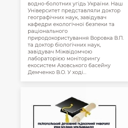
водно-болотних угідь України. Наш
Університет представляли доктор
географічних наук, завідувач
кафедри екологічної безпеки та
раціонального
природокористування Воровка В.П.
та доктор біологічних наук,
завідувач Міжвідомчою
лабораторією моніторингу
екосистем Азовського басейну
Демченко В.О. У ході…