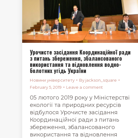
Урочисте засідання Координаційної ради
з питань збереження, збалансованого
використання та відновлення водно-
болотних угідь України
Новини університету
By
jackson_square
February 5, 2019
Leave a comment
05 лютого 2019 року у Міністерстві
екології та природних ресурсів
відбулося Урочисте засідання
Координаційної ради з питань
збереження, збалансованого
використання та відновлення