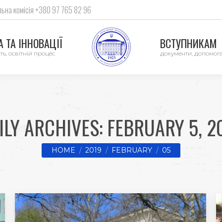
ьна комісія +380 97 765 82 96
 ТА ІННОВАЦІЇ
ВСТУПНИКАМ
ть, освітній процес
документи, допомог
ILY ARCHIVES:
FEBRUARY 5, 2
You are here:
HOME
2019
FEBRUARY
05