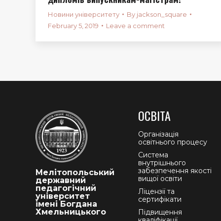
Новини університету
By
jackson_square
February 5, 2019
Leave a comment
ОСВІТА
Організація
освітнього процесу
Система
внутрішнього
забезпечення якості
Мелітопольський
вищої освіти
державний
педагогічний
Ліцензії та
університет
сертифікати
імені Богдана
Хмельницького
Підвищення
кваліфікації