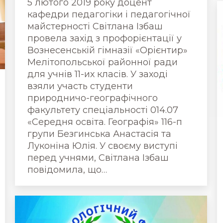
5 лютого 2019 року доцент
кафедри педагогіки і педагогічної
майстерності Світлана Ізбаш
провела захід з профорієнтації у
Вознесенській гімназії «Орієнтир»
Мелітопольської районної ради
для учнів 11-их класів. У заході
взяли участь студенти
природничо-географічного
факультету спеціальності 014.07
«Середня освіта. Географія» 116-п
групи Безгинська Анастасія та
Луконіна Юлія. У своєму виступі
перед учнями, Світлана Ізбаш
повідомила, що…