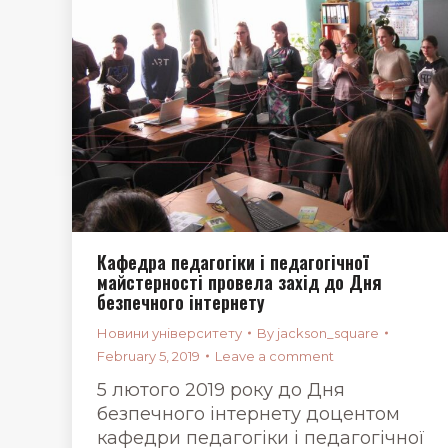
Кафедра педагогіки і педагогічної
майстерності провела захід до Дня
безпечного інтернету
Новини університету
By
jackson_square
February 5, 2019
Leave a comment
5 лютого 2019 року до Дня
безпечного інтернету доцентом
кафедри педагогіки і педагогічної