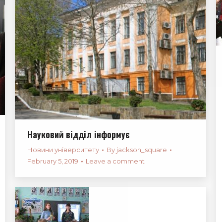
Науковий відділ інформує
Новини університету
By
jackson_square
February 5, 2019
Leave a comment