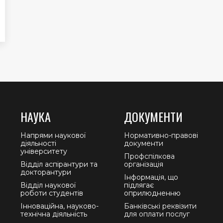
НАУКА
ДОКУМЕНТИ
Напрями наукової
Нормативно-правові
діяльності
документи
університету
Профспілкова
Відділ аспірантури та
організація
докторантури
Інформація, що
Відділ наукової
підлягає
роботи студентів
оприлюдненню
Інноваційна, науково-
Банківські реквізити
технічна діяльність
для оплати послуг