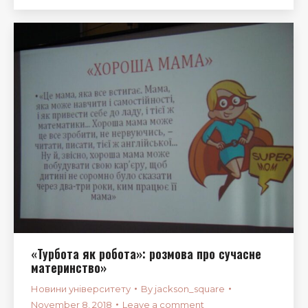
«Турбота як робота»: розмова про сучасне
материнство»
Новини університету
By
jackson_square
November 8, 2018
Leave a comment