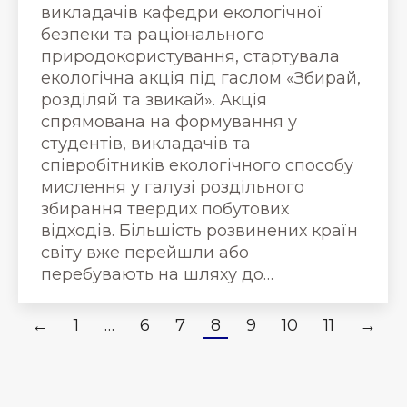
викладачів кафедри екологічної
безпеки та раціонального
природокористування, стартувала
екологічна акція під гаслом «Збирай,
розділяй та звикай». Акція
спрямована на формування у
студентів, викладачів та
співробітників екологічного способу
мислення у галузі роздільного
збирання твердих побутових
відходів. Більшість розвинених країн
світу вже перейшли або
перебувають на шляху до…
←
1
…
6
7
8
9
10
11
→