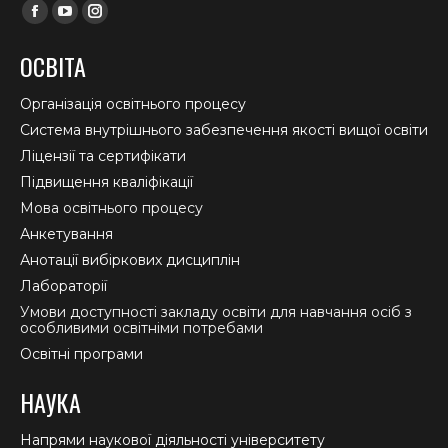
Find us on:
Facebook
YouTube
Instagram
page
page
page
ОСВІТА
opens
opens
opens
in
in
in
Організація освітнього процесу
new
new
new
Система внутрішнього забезпечення якості вищої освіти
window
window
window
Ліцензії та сертифікати
Підвищення кваліфікації
Мова освітнього процесу
Анкетування
Анотації вибіркових дисциплін
Лабораторії
Умови доступності закладу освіти для навчання осіб з
особливими освітніми потребами
Освітні програми
НАУКА
Напрями наукової діяльності університету