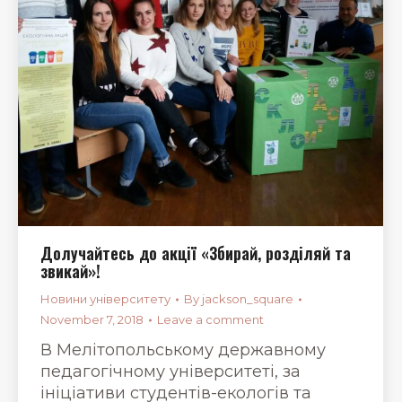
Долучайтесь до акції «Збирай, розділяй та
звикай»!
Новини університету
By
jackson_square
November 7, 2018
Leave a comment
В Мелітопольському державному
педагогічному університеті, за
ініціативи студентів-екологів та