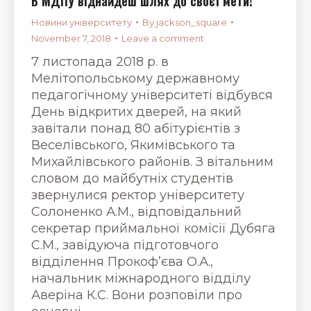
В МДПУ віднайдеш шлях до своєї мети!
Новини університету
By
jackson_square
November 7, 2018
Leave a comment
7 листопада 2018 р. в
Мелітопольському державному
педагогічному університеті відбувся
День відкритих дверей, на який
завітали понад 80 абітурієнтів з
Веселівського, Якимівського та
Михайлівського районів. З вітальним
словом до майбутніх студентів
звернулися ректор університету
Солоненко А.М., відповідальний
секретар приймальної комісії Дубяга
С.М., завідуюча підготовчого
відділення Прокоф’єва О.А.,
начальник міжнародного відділу
Аверіна К.С. Вони розповіли про