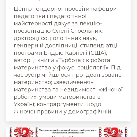
Центр гендерної просвіти кафедри
педагогіки і педагогічної
майстерності дякує за лекцію-
презентацію Олені Стрельник,
докторці соціологічних наук,
ґендерній дослідниці, стипендіатці
програми Ендрю Карнеґі (США);
авторці книги «Турбота як робота:
материнство у фокусі соціології». Під
час зустрічі йшлося про ідеалізоване
материнство; «звеличення»
материнства та невидимості «жіночої
роботи»; умови материнства в
Україні; контраргументи щодо
жіночої провини у демографічній…