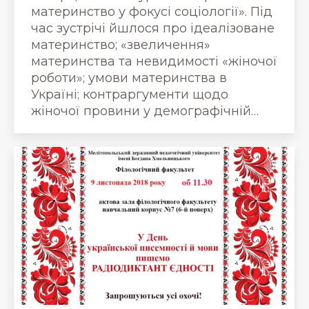
материнство у фокусі соціології». Під
час зустрічі йшлося про ідеалізоване
материнство; «звеличення»
материнства та невидимості «жіночої
роботи»; умови материнства в
Україні; контраргументи щодо
жіночої провини у демографічній…