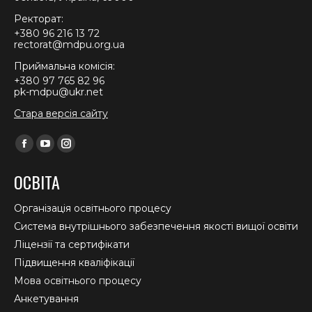
Ректорат:
+380 96 216 13 72
rectorat@mdpu.org.ua
Приймальна комісія:
+380 97 765 82 96
pk-mdpu@ukr.net
Стара версія сайту
Find us on:
Facebook
YouTube
Instagram
page
page
page
ОСВІТА
opens
opens
opens
in
in
in
Організація освітнього процесу
new
new
new
Система внутрішнього забезпечення якості вищої освіти
window
window
window
Ліцензії та сертифікати
Підвищення кваліфікації
Мова освітнього процесу
Анкетування