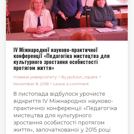
ІV Міжнародної науково-практичної
конференції «Педагогіка мистецтва для
культурного зростання особистості
протягом життя»
Новини університету
By
jackson_square
November 8, 2018
Leave a comment
8 листопада відбулося урочисте
відкриття ІV Міжнародної науково-
практичної конференції «Педагогіка
мистецтва для культурного
зростання особистості протягом
життя», започаткованої у 2015 році