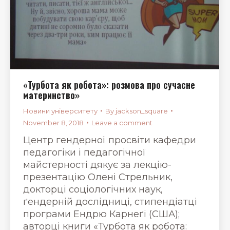
«Турбота як робота»: розмова про сучасне
материнство»
Новини університету
By
jackson_square
November 8, 2018
Leave a comment
Центр гендерної просвіти кафедри
педагогіки і педагогічної
майстерності дякує за лекцію-
презентацію Олені Стрельник,
докторці соціологічних наук,
ґендерній дослідниці, стипендіатці
програми Ендрю Карнеґі (США);
авторці книги «Турбота як робота: