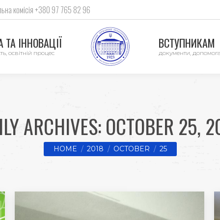
ьна комісія +380 97 765 82 96
 ТА ІННОВАЦІЇ
ВСТУПНИКАМ
ть, освітній процес
документи, допомог
ILY ARCHIVES:
OCTOBER 25, 2
You are here:
HOME
2018
OCTOBER
25