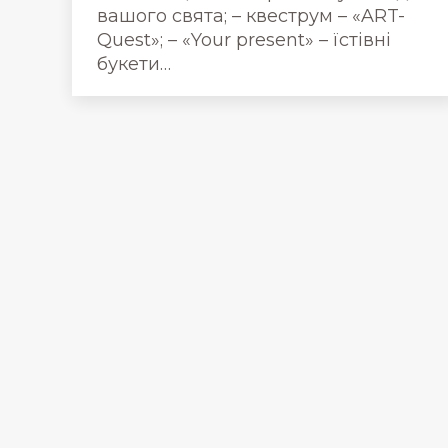
вашого свята; – квеструм – «ART-
Quest»; – «Your present» – їстівні
букети…