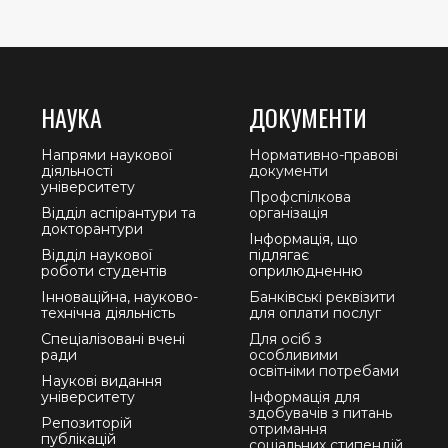
НАУКА
ДОКУМЕНТИ
Напрями наукової
Нормативно-правові
діяльності
документи
університету
Профспілкова
Відділ аспірантури та
організація
докторантури
Інформація, що
Відділ наукової
підлягає
роботи студентів
оприлюдненню
Інноваційна, науково-
Банківські реквізити
технічна діяльність
для оплати послуг
Спеціалізовані вчені
Для осіб з
ради
особливими
освітніми потребами
Наукові видання
університету
Інформація для
здобувачів з питань
Репозиторій
отримання
публікацій
соціальних стипендій