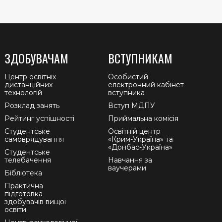
ЗДОБУВАЧАМ
ВСТУПНИКАМ
Центр освітніх
Особистий
дистанційних
електронний кабінет
технологій
вступника
Розклад занять
Вступ МДПУ
Рейтинг успішності
Приймальна комісія
Студентське
Освітній центр
самоврядування
«Крим-Україна» та
«Донбас-Україна»
Студентське
телебачення
Навчання за
ваучерами
Бібліотека
Практична
підготовка
здобувачів вищої
освіти