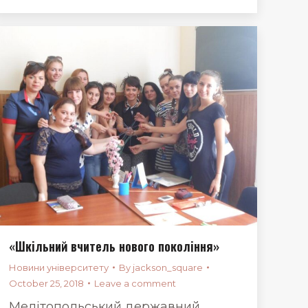
«Шкільний вчитель нового покоління»
Новини університету
By
jackson_square
October 25, 2018
Leave a comment
Мелітопольський державний