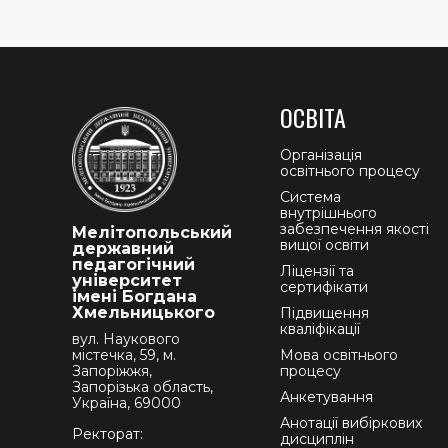
ОСВІТА
Організація
освітнього процесу
Система
внутрішнього
забезпечення якості
Мелітопольський
вищої освіти
державний
педагогічний
Ліцензії та
університет
сертифікати
імені Богдана
Хмельницького
Підвищення
кваліфікації
вул. Наукового
містечка, 59, м.
Мова освітнього
Запоріжжя,
процесу
Запорізька область,
Анкетування
Україна, 69000
Анотації вибіркових
Ректорат:
дисциплін