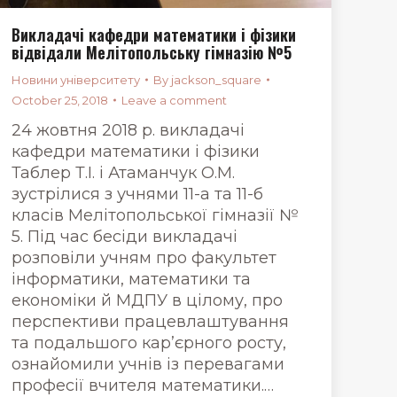
Викладачі кафедри математики і фізики
відвідали Мелітопольську гімназію №5
Новини університету
By
jackson_square
October 25, 2018
Leave a comment
24 жовтня 2018 р. викладачі
кафедри математики і фізики
Таблер Т.І. і Атаманчук О.М.
зустрілися з учнями 11-а та 11-б
класів Мелітопольської гімназії №
5. Під час бесіди викладачі
розповіли учням про факультет
інформатики, математики та
економіки й МДПУ в цілому, про
перспективи працевлаштування
та подальшого кар’єрного росту,
ознайомили учнів із перевагами
професії вчителя математики.…