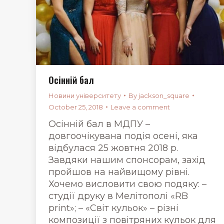
Осінній бал
Новини університету
By
jackson_square
October 25, 2018
Leave a comment
Осінній бал в МДПУ –
довгоочікувана подія осені, яка
відбулася 25 жовтня 2018 р.
Завдяки нашим спонсорам, захід
пройшов на найвищому рівні.
Хочемо висловити свою подяку: –
студії друку в Мелітополі «RB
print»; – «Світ кульок» – різні
композиції з повітряних кульок для