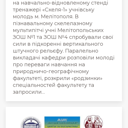
на навчально-відновленому стенді
тренажері «Скеля-1» учнівську
молодь м. Мелітополя. В
пізнавальному скелелазному
мультипітчі учні Мелітопольських
ЗОШ №1 та ЗОШ №4 спробували свої
сили в підкоренні вертикального
штучного рельєфу. Паралельно
викладачі кафедри розповіли молоді
про переваги навчання на
природничо-географічному
факультеті, розкрили «родзинки»
спеціальностей факультету та
запросили…