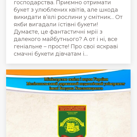
господарства. Приємно отримати
букет з улюблених квітів, але шкода
викидати в’ялі рослини у смітник… От
якби вигадали їстівні букети!
Думаєте, це фантастичні мрії з
далекого майбутнього? А от і ні, все
геніальне – просте! Про свої яскраві
смачні букети дівчатам і…