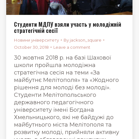
Студенти МДПУ взяли участь у молодіжній
стратегічній сесії
Новини університету
By
jackson_square
October 30, 2018
Leave a comment
30 жовтня 2018 р. на базі Шахової
школи пройшла молодіжна
стратегічна сесія на теми «За
майбутнє Мелітополя» та «Жодного
рішення для молоді без молоді».
Студенти Мелітопольського
державного педагогічного
університету імені Богдана
Хмельницького, які не байдужі до
майбутнього міста Мелітополя та
розвитку молоді, прийняли активну