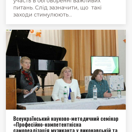
участь в обговоренні важливих
питань. Слід зазначити, що такі
заходи стимулюють…
Всеукраїнський науково-методичний семінар
«Професійно-компетентнісна
самореалізація музиканта у виконавській та