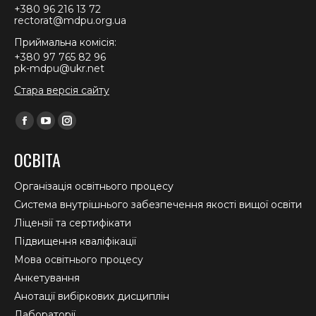
+380 96 216 13 72
rectorat@mdpu.org.ua
Приймальна комісія:
+380 97 765 82 96
pk-mdpu@ukr.net
Стара версія сайту
Find us on:
Facebook
YouTube
Instagram
page
page
page
ОСВІТА
opens
opens
opens
in
in
in
Організація освітнього процесу
new
new
new
Система внутрішнього забезпечення якості вищої освіти
window
window
window
Ліцензії та сертифікати
Підвищення кваліфікації
Мова освітнього процесу
Анкетування
Анотації вибіркових дисциплін
Лабораторії