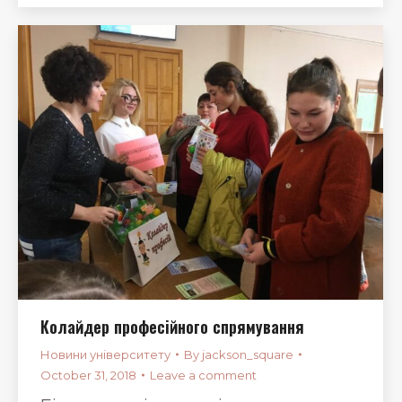
Колайдер професійного спрямування
Новини університету
By
jackson_square
October 31, 2018
Leave a comment