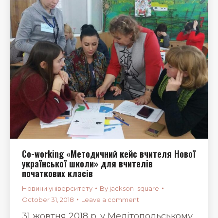
Co-working «Методичний кейс вчителя Нової
української школи» для вчителів
початкових класів
Новини університету
By
jackson_square
October 31, 2018
Leave a comment
31 жовтня 2018 р. у Мелітопольському