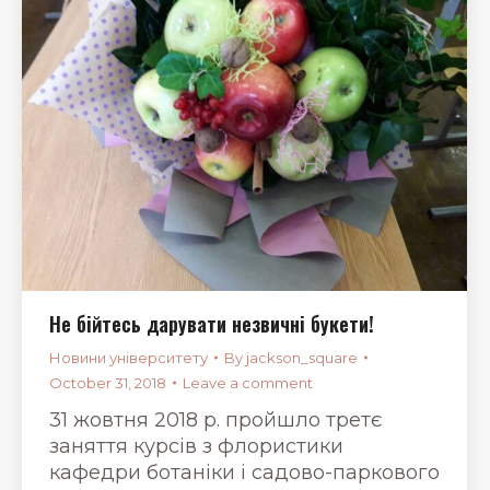
Не бійтесь дарувати незвичні букети!
Новини університету
By
jackson_square
October 31, 2018
Leave a comment
31 жовтня 2018 р. пройшло третє
заняття курсів з флористики
кафедри ботаніки і садово-паркового