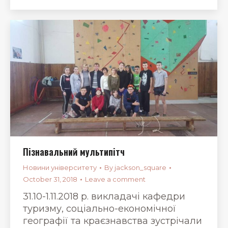
Пізнавальний мультипітч
Новини університету
By
jackson_square
October 31, 2018
Leave a comment
31.10-1.11.2018 р. викладачі кафедри
туризму, соціально-економічної
географії та краєзнавства зустрічали