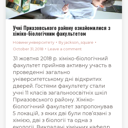
Учні Приазовського району ознайомилися з
хіміко-біологічним факультетом
Новини університету
By
jackson_square
October 31, 2018
Leave a comment
31 жовтня 2018 р. хіміко-біологічний
факультет прийняв активну участь в
проведенні загально
університетському дні відкритих
дверей. Гостями факультету стали
учні 11 класів загальноосвітніх шкіл
Приазовського району. Хіміко-
біологічний факультет запропонував
5 локацій, з яких дві були пов’язані з
хімією, дві з біології та одна з
екології. Викладачі хімічних кафедр