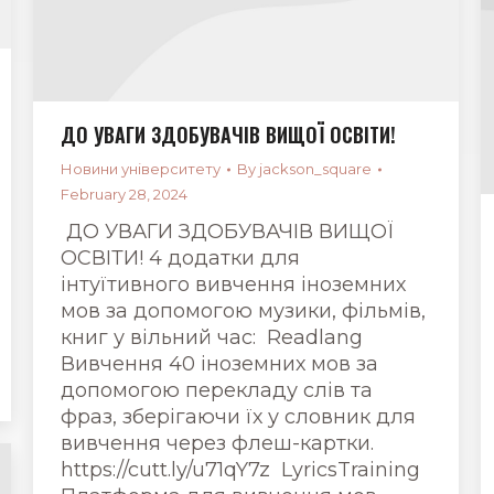
ДО УВАГИ ЗДОБУВАЧІВ ВИЩОЇ ОСВІТИ!
Новини університету
By
jackson_square
February 28, 2024
ДО УВАГИ ЗДОБУВАЧІВ ВИЩОЇ
ОСВІТИ! 4 додатки для
інтуїтивного вивчення іноземних
мов за допомогою музики, фільмів,
книг у вільний час: Readlang
Вивчення 40 іноземних мов за
допомогою перекладу слів та
фраз, зберігаючи їх у словник для
вивчення через флеш-картки.
https://cutt.ly/u71qY7z LyricsTraining