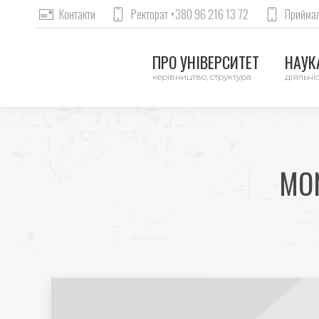
Контакти
Ректорат +380 96 216 13 72
Приймал
ПРО УНІВЕРСИТЕТ
НАУКА
керівництво, структура
діяльніс
MO