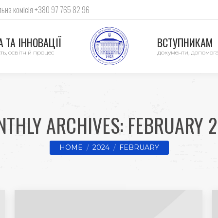
ьна комісія +380 97 765 82 96
 ТА ІННОВАЦІЇ
ВСТУПНИКАМ
ть, освітній процес
документи, допомог
NTHLY ARCHIVES:
FEBRUARY 
You are here:
HOME
2024
FEBRUARY