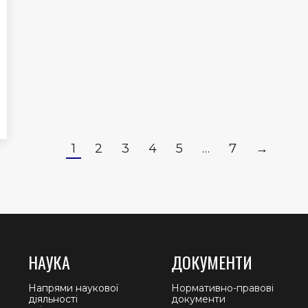
1
2
3
4
5
…
7
→
НАУКА
ДОКУМЕНТИ
Напрями наукової
Нормативно-правові
діяльності
документи