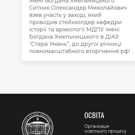
імені Богдана Хмельницького
Ситник Олександер Миколайович
взяв участь у заході, який
проводив стейкхолдер кафедри
історії та археології МДПУ імені
Богдана Хмельницького в ДІАЗ
“Стара Умань”, до другої річниці
повномасштабного вторгнення рф!
ОСВІТА
Організація
освітнього процесу