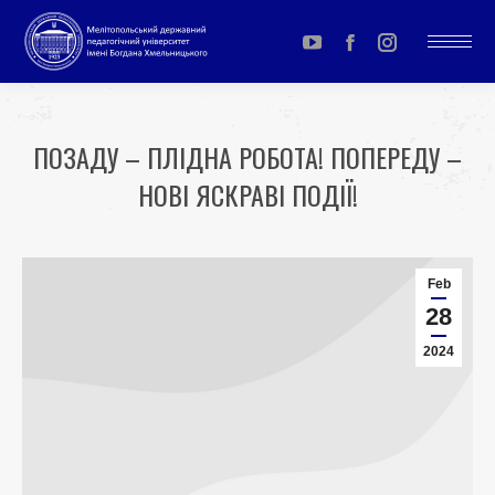
YouTube
Facebook
Instagram
page
page
page
opens
opens
opens
ПОЗАДУ – ПЛІДНА РОБОТА! ПОПЕРЕДУ –
in
in
in
НОВІ ЯСКРАВІ ПОДІЇ!
new
new
new
window
window
window
You are here:
Feb
28
2024