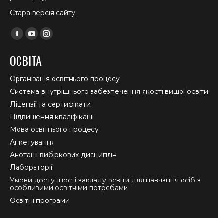
Стара версія сайту
Find us on:
Facebook
YouTube
Instagram
page
page
page
ОСВІТА
opens
opens
opens
in
in
in
Організація освітнього процесу
new
new
new
Система внутрішнього забезпечення якості вищої освіти
window
window
window
Ліцензії та сертифікати
Підвищення кваліфікації
Мова освітнього процесу
Анкетування
Анотації вибіркових дисциплін
Лабораторії
Умови доступності закладу освіти для навчання осіб з
особливими освітніми потребами
Освітні програми