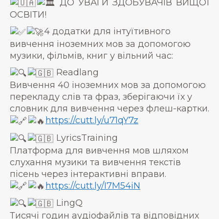
ДО УВАГИ ЗДОБУВАЧІВ ВИЩОЇ
ОСВІТИ!
4 додатки для інтуїтивного
вивчення іноземних мов за допомогою
музики, фільмів, книг у вільний час:
Readlang
Вивчення 40 іноземних мов за допомогою
перекладу слів та фраз, зберігаючи їх у
словник для вивчення через флеш-картки.
https://cutt.ly/u71qY7z
LyricsTraining
Платформа для вивчення мов шляхом
слухання музики та вивчення текстів
пісень через інтерактивні вправи.
https://cutt.ly/I7M54iN
LingQ
Тисячі годин аудіофайлів та відповідних