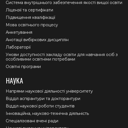
new
new
new
Система внутрішнього забезпечення якості вищої освіти
window
window
window
Ліцензії та сертифікати
Підвищення кваліфікації
Мова освітнього процесу
Анкетування
Анотації вибіркових дисциплін
Лабораторії
Умови доступності закладу освіти для навчання осіб з
особливими освітніми потребами
Освітні програми
НАУКА
Напрями наукової діяльності університету
Відділ аспірантури та докторантури
Відділ наукової роботи студентів
Інноваційна, науково-технічна діяльність
Спеціалізовані вчені ради