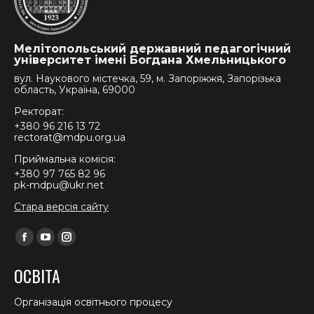
Мелітопольський державний педагогічний
університет імені Богдана Хмельницького
вул. Наукового містечка, 59, м. Запоріжжя, Запорізька
область, Україна, 69000
Ректорат:
+380 96 216 13 72
rectorat@mdpu.org.ua
Приймальна комісія:
+380 97 765 82 96
pk-mdpu@ukr.net
Стара версія сайту
Find us on:
Facebook
YouTube
Instagram
page
page
page
ОСВІТА
opens
opens
opens
in
in
in
Організація освітнього процесу