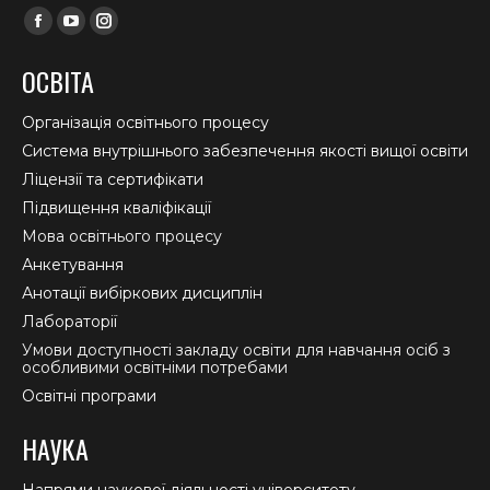
Find us on:
Facebook
YouTube
Instagram
page
page
page
ОСВІТА
opens
opens
opens
in
in
in
Організація освітнього процесу
new
new
new
Система внутрішнього забезпечення якості вищої освіти
window
window
window
Ліцензії та сертифікати
Підвищення кваліфікації
Мова освітнього процесу
Анкетування
Анотації вибіркових дисциплін
Лабораторії
Умови доступності закладу освіти для навчання осіб з
особливими освітніми потребами
Освітні програми
НАУКА
Напрями наукової діяльності університету