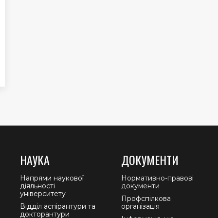
НАУКА
ДОКУМЕНТИ
Напрями наукової
Нормативно-правові
діяльності
документи
університету
Профспілкова
Відділ аспірантури та
організація
докторантури