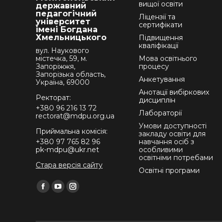
вищої освіти
державний
педагогічний
Ліцензії та
університет
сертифікати
імені Богдана
Хмельницького
Підвищення
кваліфікації
вул. Наукового
містечка, 59, м.
Мова освітнього
Запоріжжя,
процесу
Запорізька область,
Анкетування
Україна, 69000
Анотації вибіркових
Ректорат:
дисциплін
+380 96 216 13 72
Лабораторії
rectorat@mdpu.org.ua
Умови доступності
Приймальна комісія:
закладу освіти для
+380 97 765 82 96
навчання осіб з
pk-mdpu@ukr.net
особливими
освітніми потребами
Стара версія сайту
Освітні програми
Find us on:
Facebook
YouTube
Instagram
page
page
page
opens
opens
opens