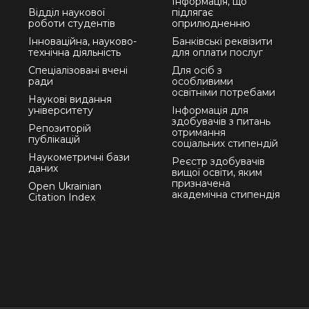
Інформація, що
Відділ наукової
підлягає
роботи студентів
оприлюдненню
Інноваційна, науково-
Банківські реквізити
технічна діяльність
для оплати послуг
Спеціалізовані вчені
Для осіб з
ради
особливими
освітніми потребами
Наукові видання
університету
Інформація для
здобувачів з питань
Репозиторій
отримання
публікацій
соціальних стипендій
Наукометричні бази
Реєстр здобувачів
даних
вищої освіти, яким
призначена
Open Ukrainian
академічна стипендія
Citation Index