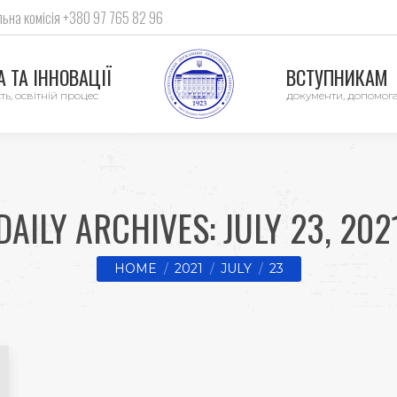
ьна комісія +380 97 765 82 96
 ТА ІННОВАЦІЇ
ВСТУПНИКАМ
ть, освітній процес
документи, допомог
DAILY ARCHIVES:
JULY 23, 202
You are here:
HOME
2021
JULY
23