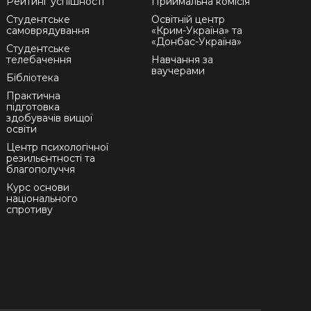
Рейтинг успішності
Приймальна комісія
Студентське
Освітній центр
самоврядування
«Крим-Україна» та
«Донбас-Україна»
Студентське
телебачення
Навчання за
ваучерами
Бібліотека
Практична
підготовка
здобувачів вищої
освіти
Центр психологічної
резильєнтності та
благополуччя
Курс основи
національного
спротиву