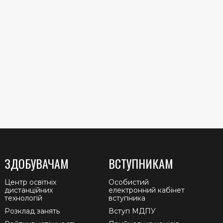
ЗДОБУВАЧАМ
ВСТУПНИКАМ
Центр освітніх
Особистий
дистанційних
електронний кабінет
технологій
вступника
Розклад занять
Вступ МДПУ