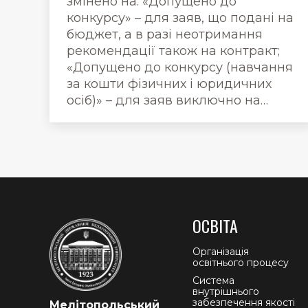
змінено на: «Допущено до
конкурсу» – для заяв, що подані на
бюджет, а в разі неотримання
рекомендації також на контракт;
«Допущено до конкурсу (навчання
за кошти фізичних і юридичних
осіб)» – для заяв виключно на…
ОСВІТА
Організація
освітнього процесу
Система
внутрішнього
забезпечення якості
Мелітопольський