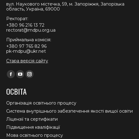
вул. Наукового містечка, 59, м. Запоріжжя, Запорізька
область, Україна, 69000
Ректорат:
+380 96 216 13 72
rectorat@mdpu.org.ua
Приймальна комісія:
+380 97 765 82 96
pk-mdpu@ukr.net
Стара версія сайту
Find us on:
Facebook
YouTube
Instagram
page
page
page
ОСВІТА
opens
opens
opens
in
in
in
Організація освітнього процесу
new
new
new
Система внутрішнього забезпечення якості вищої освіти
window
window
window
Ліцензії та сертифікати
Підвищення кваліфікації
Мова освітнього процесу