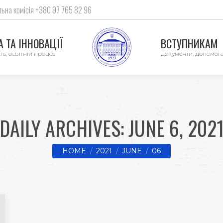
ьна комісія +380 97 765 82 96
 ТА ІННОВАЦІЇ
ВСТУПНИКАМ
ть, освітній процес
документи, допомог
DAILY ARCHIVES:
JUNE 6, 202
You are here:
HOME
2021
JUNE
06