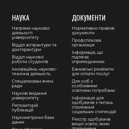
НАУКА
ДОКУМЕНТИ
Напрями наукової
Нормативно-правові
діяльності
документи
університету
Профспілкова
Відділ аспірантури та
організація
докторантури
Інформація, що
Відділ наукової
підлягає
роботи студентів
оприлюдненню
Інноваційна, науково-
Банківські реквізити
технічна діяльність
для оплати послуг
Спеціалізовані вчені
Для осіб з
ради
особливими
освітніми потребами
Наукові видання
університету
Інформація для
здобувачів з питань
Репозиторій
отримання
публікацій
соціальних стипендій
Наукометричні бази
Реєстр здобувачів
даних
вищої освіти, яким
призначена