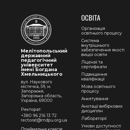
ОСВІТА
Організація
освітнього процесу
Система
внутрішнього
забезпечення якості
Мелітопольський
вищої освіти
державний
педагогічний
Ліцензії та
університет
сертифікати
імені Богдана
Хмельницького
Підвищення
кваліфікації
вул. Наукового
містечка, 59, м.
Мова освітнього
Запоріжжя,
процесу
Запорізька область,
Анкетування
Україна, 69000
Анотації вибіркових
Ректорат:
дисциплін
+380 96 216 13 72
Лабораторії
rectorat@mdpu.org.ua
Умови доступності
Приймальна комісія: