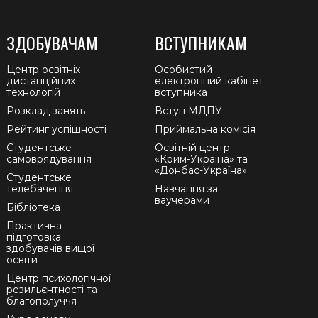
ЗДОБУВАЧАМ
ВСТУПНИКАМ
Центр освітніх
Особистий
дистанційних
електронний кабінет
технологій
вступника
Розклад занять
Вступ МДПУ
Рейтинг успішності
Приймальна комісія
Студентське
Освітній центр
самоврядування
«Крим-Україна» та
«Донбас-Україна»
Студентське
телебачення
Навчання за
ваучерами
Бібліотека
Практична
підготовка
здобувачів вищої
освіти
Центр психологічної
резильєнтності та
благополуччя