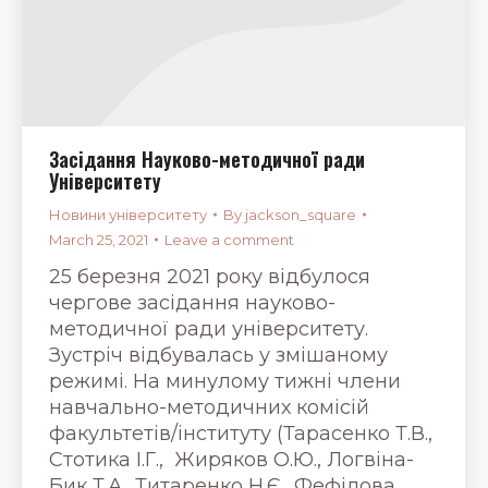
Засідання Науково-методичної ради
Університету
Новини університету
By
jackson_square
March 25, 2021
Leave a comment
25 березня 2021 року відбулося
чергове засідання науково-
методичної ради університету.
Зустріч відбувалась у змішаному
режимі. На минулому тижні члени
навчально-методичних комісій
факультетів/інституту (Тарасенко Т.В.,
Стотика І.Г., Жиряков О.Ю., Логвіна-
Бик Т.А., Титаренко Н.Є., Фефілова