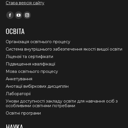
Стара версія сайту
Find us on:
Facebook
YouTube
Instagram
page
page
page
ОСВІТА
opens
opens
opens
in
in
in
Організація освітнього процесу
new
new
new
Система внутрішнього забезпечення якості вищої освіти
window
window
window
Ліцензії та сертифікати
Підвищення кваліфікації
Мова освітнього процесу
Анкетування
Анотації вибіркових дисциплін
Лабораторії
Умови доступності закладу освіти для навчання осіб з
особливими освітніми потребами
Освітні програми
НАУКА