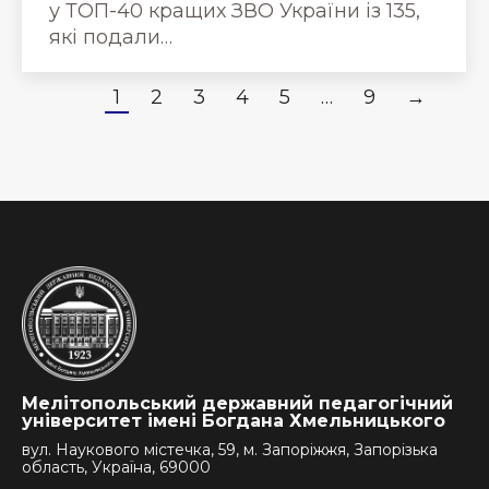
у ТОП-40 кращих ЗВО України із 135,
які подали…
1
2
3
4
5
…
9
→
Мелітопольський державний педагогічний
університет імені Богдана Хмельницького
вул. Наукового містечка, 59, м. Запоріжжя, Запорізька
область, Україна, 69000