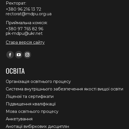
Ректорат:
+380 96 216 13 72
rectorat@mdpu.org.ua
Приймальна комісія:
+380 97 765 82 96
pk-mdpu@ukr.net
Стара версія сайту
Find us on:
Facebook
YouTube
Instagram
page
page
page
ОСВІТА
opens
opens
opens
in
in
in
Організація освітнього процесу
new
new
new
Система внутрішнього забезпечення якості вищої освіти
window
window
window
Ліцензії та сертифікати
Підвищення кваліфікації
Мова освітнього процесу
Анкетування
Анотації вибіркових дисциплін