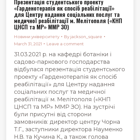
Презентація студентського проекту
«Гарденотерапія як спосіб реабілітації»
для Центру надання соціальних послуг та
медичної реабілітації м. Мелітополя («КНП
ЦНСП та МР» ММР ЗО)
Новини університету
By
jackson_square
March 31, 2021
Leave a comment
31.03.2021 р. на кафедрі ботаніки і
садово-паркового господарства
відбулася презентація студентського
проекту «Гарденотерапія як спосіб
реабілітації» для Центру надання
соціальних послуг та медичної
реабілітації м. Мелітополя («КНП
ЦНСП та МР» ММР ЗО). На зустрічі
були присутні від сторони
замовників: директор центру Чорна
Т.Г., заступники директора Науменко
Н.В. та Кучина К., а також голова