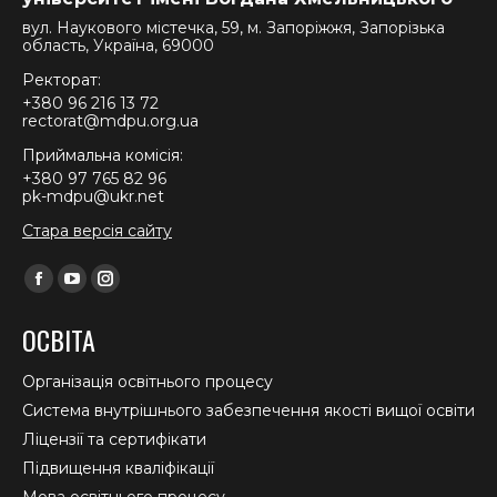
вул. Наукового містечка, 59, м. Запоріжжя, Запорізька
область, Україна, 69000
Ректорат:
+380 96 216 13 72
rectorat@mdpu.org.ua
Приймальна комісія:
+380 97 765 82 96
pk-mdpu@ukr.net
Стара версія сайту
Find us on:
Facebook
YouTube
Instagram
page
page
page
ОСВІТА
opens
opens
opens
in
in
in
Організація освітнього процесу
new
new
new
Система внутрішнього забезпечення якості вищої освіти
window
window
window
Ліцензії та сертифікати
Підвищення кваліфікації
Мова освітнього процесу