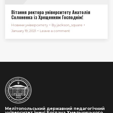
Вітання ректора університету Анатолія
Солоненка із Хрещенням Господнім!
Новини університету
By
jackson_square
January 19, 2021
Leave a comment
Мелітопольський державний педагогічний
університет імені Богдана Хмельницького