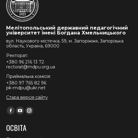
Мелітопольський державний педагогічний
університет імені Богдана Хмельницького
вул. Наукового містечка, 59, м. Запоріжжя, Запорізька
область, Україна, 69000
Ректорат:
+380 96 216 13 72
rectorat@mdpu.org.ua
Приймальна комісія:
+380 97 765 82 96
pk-mdpu@ukr.net
Стара версія сайту
Find us on:
Facebook
YouTube
Instagram
page
page
page
ОСВІТА
opens
opens
opens