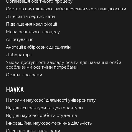
in
in
in
Організація освітнього процесу
new
new
new
Система внутрішнього забезпечення якості вищої освіти
window
window
window
Ліцензії та сертифікати
Підвищення кваліфікації
Мова освітнього процесу
Анкетування
Анотації вибіркових дисциплін
Лабораторії
Умови доступності закладу освіти для навчання осіб з
особливими освітніми потребами
Освітні програми
НАУКА
Напрями наукової діяльності університету
Відділ аспірантури та докторантури
Відділ наукової роботи студентів
Інноваційна, науково-технічна діяльність
Спеціалізовані вчені ради