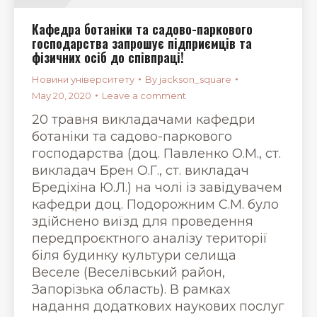
Кафедра ботаніки та садово-паркового
господарства запрошує підприємців та
фізичних осіб до співпраці!
Новини університету
By
jackson_square
May 20, 2020
Leave a comment
20 травня викладачами кафедри
ботаніки та садово-паркового
господарства (доц. Павленко О.М., ст.
викладач Брен О.Г., ст. викладач
Бредіхіна Ю.Л.) на чолі із завідувачем
кафедри доц. Подорожним С.М. було
здійснено виїзд для проведення
передпроєктного аналізу території
біля будинку культури селища
Веселе (Веселівський район,
Запорізька область). В рамках
надання додаткових наукових послуг