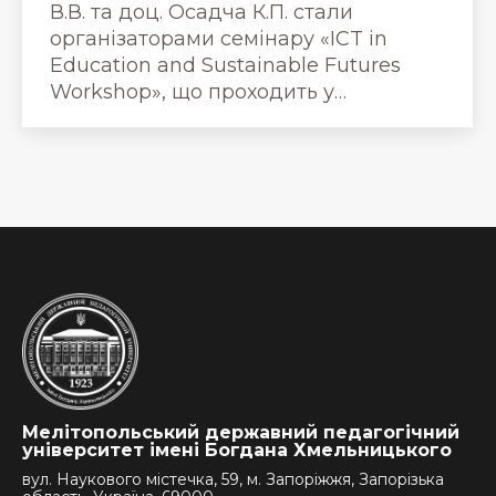
В.В. та доц. Осадча К.П. стали
організаторами семінару «ICT in
Education and Sustainable Futures
Workshop», що проходить у…
Мелітопольський державний педагогічний
університет імені Богдана Хмельницького
вул. Наукового містечка, 59, м. Запоріжжя, Запорізька