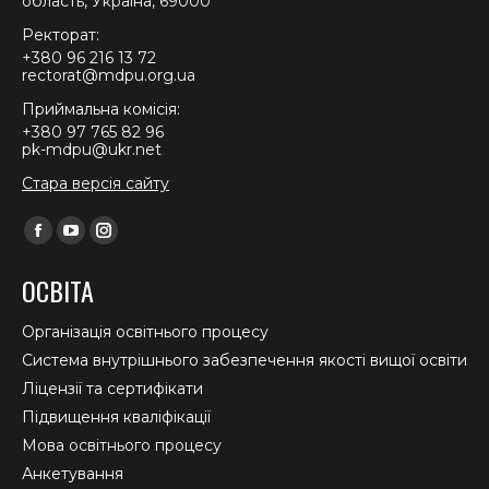
область, Україна, 69000
Ректорат:
+380 96 216 13 72
rectorat@mdpu.org.ua
Приймальна комісія:
+380 97 765 82 96
pk-mdpu@ukr.net
Стара версія сайту
Find us on:
Facebook
YouTube
Instagram
page
page
page
ОСВІТА
opens
opens
opens
in
in
in
Організація освітнього процесу
new
new
new
Система внутрішнього забезпечення якості вищої освіти
window
window
window
Ліцензії та сертифікати
Підвищення кваліфікації
Мова освітнього процесу
Анкетування