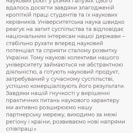
наукових робіт у різних галузях. Цього
вдалось досягти завдяки злагодженій
кропіткій праці студентів та їх наукових
керівників. Університетська наука швидко
реагує на запит суспільства та відповідає
національним інтересам нашої держави –
стабільно рухати вперед науковий
потенціал та сприяти сталому розвитку
України. Тому наукові колективи нашого
університету займаються не абстрактною
діяльністю, а готують науковий продукт,
затребуваний у сучасному суспільстві,
успішно комерціалізують його результати.
Завдяки нашій гнучкості у вирішенні
практичних питань наукового характеру
ми активно розширюємо нашу
партнерську мережу, виходимо за межі
регіону і країни, розвиваємо нові напрями
співпраці.»