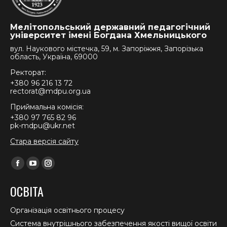
Мелітопольський державний педагогічний
університет імені Богдана Хмельницького
вул. Наукового містечка, 59, м. Запоріжжя, Запорізька
область, Україна, 69000
Ректорат:
+380 96 216 13 72
rectorat@mdpu.org.ua
Приймальна комісія:
+380 97 765 82 96
pk-mdpu@ukr.net
Стара версія сайту
Find us on:
Facebook
YouTube
Instagram
page
page
page
ОСВІТА
opens
opens
opens
in
in
in
Організація освітнього процесу
new
new
new
Система внутрішнього забезпечення якості вищої освіти