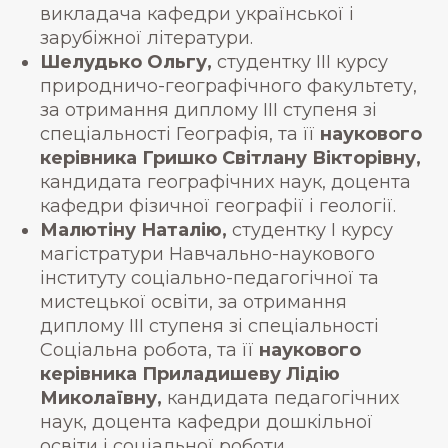
викладача кафедри української і
зарубіжної літератури.
Шелудько Ольгу,
студентку ІІІ курсу
природничо-географічного факультету,
за отримання диплому ІІІ ступеня зі
спеціальності Географія, та її
наукового
керівника Гришко Світлану Вікторівну,
кандидата географічних наук, доцента
кафедри фізичної географії і геології.
Малютіну Наталію,
студентку І курсу
магістратури Навчально-наукового
інституту соціально-педагогічної та
мистецької освіти, за отримання
диплому ІІІ ступеня зі спеціальності
Соціальна робота, та її
наукового
керівника Приладишеву Лідію
Миколаївну,
кандидата педагогічних
наук, доцента кафедри дошкільної
освіти і соціальної роботи.