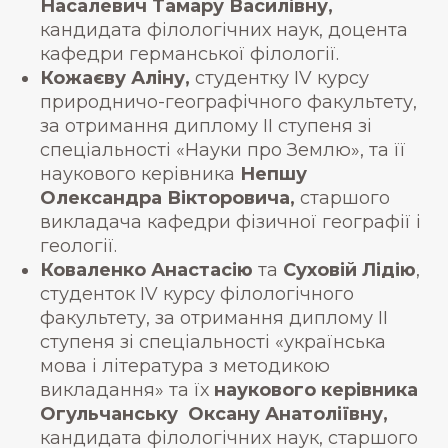
Насалевич Тамару Василівну,
кандидата філологічних наук, доцента
кафедри германської філології.
Кожаєву Аліну,
студентку IV курсу
природничо-географічного факультету,
за отримання диплому ІІ ступеня зі
спеціальності «Науки про Землю», та її
наукового керівника
Непшу
Олександра Вікторовича,
старшого
викладача кафедри фізичної географії і
геології.
Коваленко Анастасію
та
Суховій Лідію
,
студенток IV курсу філологічного
факультету, за отримання диплому ІІ
ступеня зі спеціальності «українська
мова і література з методикою
викладання» та їх
наукового керівника
Огульчанську Оксану Анатоліївну,
кандидата філологічних наук, старшого