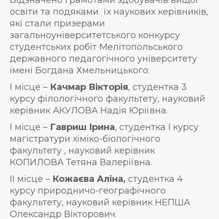
Відзначено грамотами здобувачів вищої
освіти та подяками їх наукових керівників,
які стали призерами
загальноуніверситетського конкурсу
студентських робіт Мелітопольського
державного педагогічного університету
імені Богдана Хмельницького:
І місце –
Качмар Вікторія
, студентка 3
курсу філологічного факультету, науковий
керівник АКУЛОВА Надія Юріївна.
І місце –
Гавриш Ірина
, студентка І курсу
магістратури хіміко-біологічного
факультету , науковий керівник
КОПИЛОВА Тетяна Валеріївна.
ІІ місце –
Кожаєва Аліна,
студентка 4
курсу природничо-географічного
факультету, науковий керівник НЕПША
Олександр Вікторович.