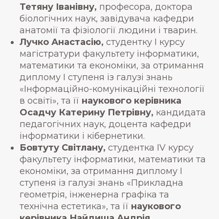
Тетяну Іванівну,
професора, доктора
біологічних наук, завідувача кафедри
анатомії та фізіології людини і тварин.
Лучко Анастасію,
студентку І курсу
магістратури факультету інформатики,
математики та економіки, за отримання
диплому І ступеня із галузі знань
«Інформаційно-комунікаційні технології
в освіті», та її
наукового керівника
Осадчу Катерину Петрівну,
кандидата
педагогічних наук, доцента кафедри
інформатики і кібернетики.
Бовтуту Світлану,
студентка IV курсу
факультету інформатики, математики та
економіки, за отримання диплому І
ступеня із галузі знань «Прикладна
геометрія, інженерна графіка та
технічна естетика», та її
наукового
керівника Найдиша Андрія