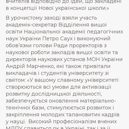
вчителів відповідно до ідей, що закладені
в концепції Нової української школи.»
В урочистому заході взяли участь
академік-секретар Відділення вищої
освіти Національної академії педагогічних
наук України Петро Саух і виконуючий
обов’язки голови Ради проректорів з
наукової роботи закладів вищої освіти та
директорів наукових установ МОН України
Андрій Марченко, які також привітали
викладачів і студентів університету зі
святом: «У вашому славному університеті
створюються всі умови для активізації
розвитку дослідницької діяльності,
забезпечується оновлення матеріально-
технічної бази, стимулюється розвиток і
закріплення молодих талановитих кадрів
у науці. Високий професіоналізм вчених
МДПУ славиться як в Україні, так і за її