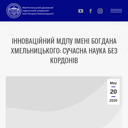
YouTube
Facebook
Instagram
page
page
page
opens
opens
opens
ІННОВАЦІЙНИЙ МДПУ ІМЕНІ БОГДАНА
in
in
in
ХМЕЛЬНИЦЬКОГО: СУЧАСНА НАУКА БЕЗ
new
new
new
window
window
window
КОРДОНІВ
You are here:
May
20
2020