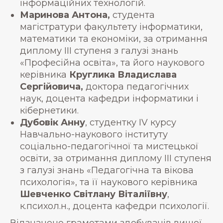
інформаційних технологій.
Маринова Антона,
студента
магістратури факультету інформатики,
математики та економіки, за отримання
диплому ІІІ ступеня з галузі знань
«Професійна освіта», та його наукового
керівника
Круглика Владислава
Сергійовича,
доктора педагогічних
наук, доцента кафедри інформатики і
кібернетики.
Дубовік Анну
, студентку IV курсу
Навчально-наукового інституту
соціально-педагогічної та мистецької
освіти, за отримання диплому ІІІ ступеня
з галузі знань «Педагогічна та вікова
психологія», та її наукового керівника
Шевченко Світлану Віталіївну
,
к.психол.н., доцента кафедри психології.