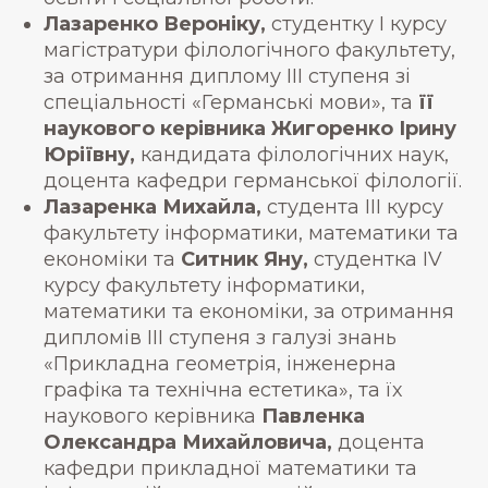
Лазаренко Вероніку,
студентку І курсу
магістратури філологічного факультету,
за отримання диплому ІІІ ступеня зі
спеціальності «Германські мови», та
її
наукового керівника Жигоренко Ірину
Юріївну,
кандидата філологічних наук,
доцента кафедри германської філології.
Лазаренка Михайла,
студента ІІІ курсу
факультету інформатики, математики та
економіки та
Ситник Яну,
студентка IV
курсу факультету інформатики,
математики та економіки, за отримання
дипломів ІІІ ступеня з галузі знань
«Прикладна геометрія, інженерна
графіка та технічна естетика», та їх
наукового керівника
Павленка
Олександра Михайловича,
доцента
кафедри прикладної математики та