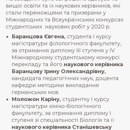
вищої освіти та їх наукових керівників, які
стали переможцями та призерами у
Міжнародних та Всеукраїнських конкурсах
студентських наукових робіт у 2020 р.
Баранцова Євгена,
студента I курсу
магістратури філологічного факультету,
за отримання диплому ІІІ ступеня у IV
Міжнародному студентському конкурсі
перекладу та його
наукового керівника
Баранцову Ірину Олександрівну,
кандидата педагогічних наук, доцента
кафедри методики викладання
германських мов.
Моложон Каріну,
студентку І курсу
магістратури хіміко-біологічного
факультету, за отримання диплому І
ступеня зі спеціальності Біологія та її
наукового керівника Станішевську