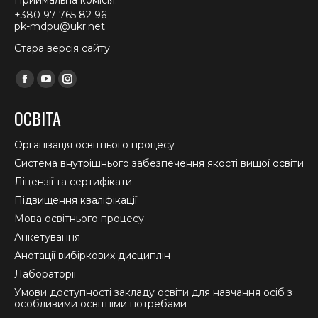
Приймальна комісія:
+380 97 765 82 96
pk-mdpu@ukr.net
Стара версія сайту
Find us on:
Facebook
YouTube
Instagram
page
page
page
ОСВІТА
opens
opens
opens
in
in
in
Організація освітнього процесу
new
new
new
Система внутрішнього забезпечення якості вищої освіти
window
window
window
Ліцензії та сертифікати
Підвищення кваліфікації
Мова освітнього процесу
Анкетування
Анотації вибіркових дисциплін
Лабораторії
Умови доступності закладу освіти для навчання осіб з
особливими освітніми потребами