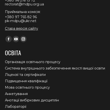
+380 96 216 13 72
rectorat@mdpu.org.ua
Приймальна комісія:
+380 97 765 82 96
pk-mdpu@ukr.net
Стара версія сайту
Find us on:
Facebook
YouTube
Instagram
page
page
page
ОСВІТА
opens
opens
opens
in
in
in
Організація освітнього процесу
new
new
new
Система внутрішнього забезпечення якості вищої освіти
window
window
window
Ліцензії та сертифікати
Підвищення кваліфікації
Мова освітнього процесу
Анкетування
Анотації вибіркових дисциплін
Лабораторії