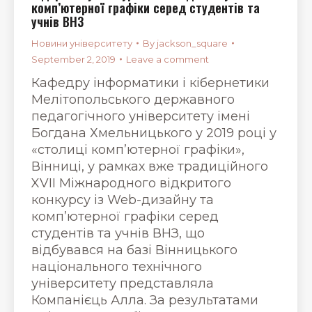
комп’ютерної графіки серед студентів та
учнів ВНЗ
Новини університету
By
jackson_square
September 2, 2019
Leave a comment
Кафедру інформатики і кібернетики
Мелітопольського державного
педагогічного університету імені
Богдана Хмельницького у 2019 році у
«столиці комп’ютерної графіки»,
Вінниці, у рамках вже традиційного
XVII Міжнародного відкритого
конкурсу із Web-дизайну та
комп’ютерної графіки серед
студентів та учнів ВНЗ, що
відбувався на базі Вiнницького
нацiонального технiчного
унiверситету представляла
Компанієць Алла. За результатами