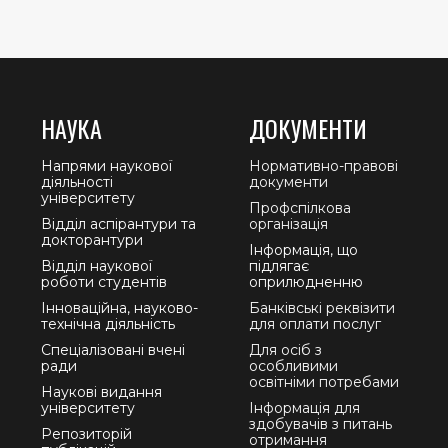
НАУКА
ДОКУМЕНТИ
Напрями наукової
Нормативно-правові
діяльності
документи
університету
Профспілкова
Відділ аспірантури та
організація
докторантури
Інформація, що
Відділ наукової
підлягає
роботи студентів
оприлюдненню
Інноваційна, науково-
Банківські реквізити
технічна діяльність
для оплати послуг
Спеціалізовані вчені
Для осіб з
ради
особливими
освітніми потребами
Наукові видання
університету
Інформація для
здобувачів з питань
Репозиторій
отримання