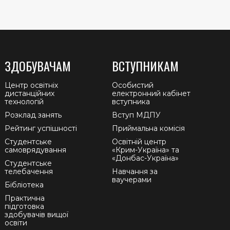
ЗДОБУВАЧАМ
ВСТУПНИКАМ
Центр освітніх
Особистий
дистанційних
електронний кабінет
технологій
вступника
Розклад занять
Вступ МДПУ
Рейтинг успішності
Приймальна комісія
Студентське
Освітній центр
самоврядування
«Крим-Україна» та
«Донбас-Україна»
Студентське
телебачення
Навчання за
ваучерами
Бібліотека
Практична
підготовка
здобувачів вищої
освіти