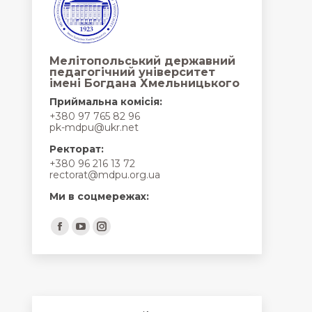
Мелітопольський державний
педагогічний університет
імені Богдана Хмельницького
Приймальна комісія:
+380 97 765 82 96
pk-mdpu@ukr.net
Ректорат:
+380 96 216 13 72
rectorat@mdpu.org.ua
Ми в соцмережах:
Find us on:
Facebook
YouTube
Instagram
page
page
page
opens
opens
opens
in
in
in
new
new
new