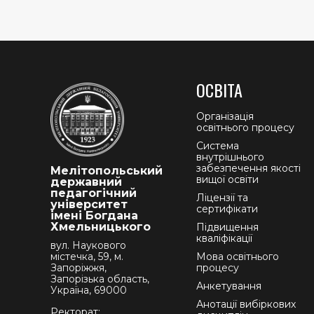
ОСВІТА
Організація
освітнього процесу
Система
внутрішнього
забезпечення якості
Мелітопольський
вищої освіти
державний
педагогічний
Ліцензії та
університет
сертифікати
імені Богдана
Хмельницького
Підвищення
кваліфікації
вул. Наукового
містечка, 59, м.
Мова освітнього
Запоріжжя,
процесу
Запорізька область,
Анкетування
Україна, 69000
Анотації вибіркових
Ректорат: