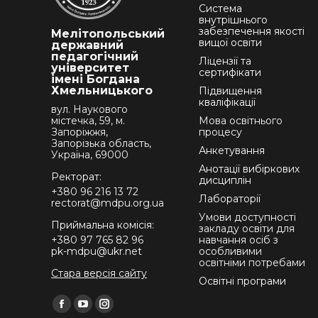
Система
внутрішнього
забезпечення якості
Мелітопольський
вищої освіти
державний
педагогічний
Ліцензії та
університет
сертифікати
імені Богдана
Хмельницького
Підвищення
кваліфікації
вул. Наукового
містечка, 59, м.
Мова освітнього
Запоріжжя,
процесу
Запорізька область,
Анкетування
Україна, 69000
Анотації вибіркових
Ректорат:
дисциплін
+380 96 216 13 72
Лабораторії
rectorat@mdpu.org.ua
Умови доступності
Приймальна комісія:
закладу освіти для
+380 97 765 82 96
навчання осіб з
pk-mdpu@ukr.net
особливими
освітніми потребами
Стара версія сайту
Освітні програми
Find us on:
Facebook
YouTube
Instagram