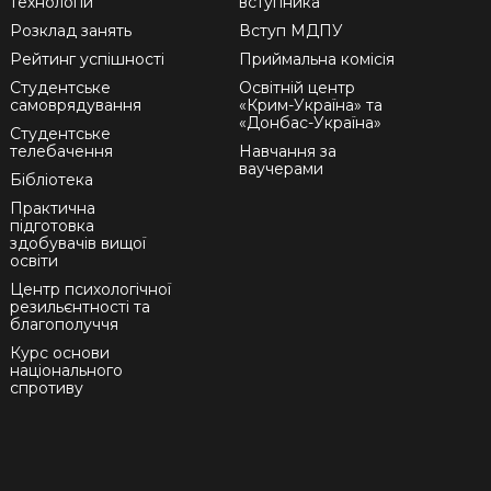
технологій
вступника
Розклад занять
Вступ МДПУ
Рейтинг успішності
Приймальна комісія
Студентське
Освітній центр
самоврядування
«Крим-Україна» та
«Донбас-Україна»
Студентське
телебачення
Навчання за
ваучерами
Бібліотека
Практична
підготовка
здобувачів вищої
освіти
Центр психологічної
резильєнтності та
благополуччя
Курс основи
національного
спротиву