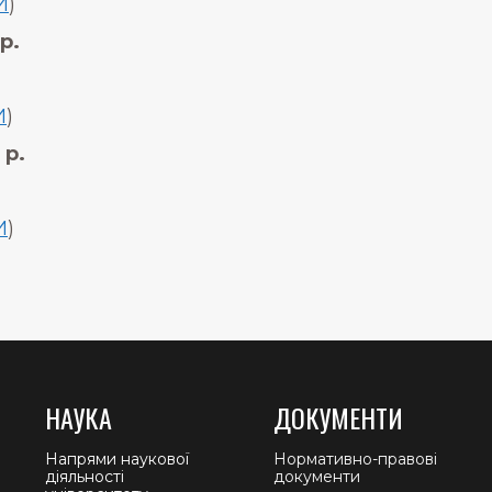
И
)
р.
И
)
 р.
И
)
НАУКА
ДОКУМЕНТИ
Напрями наукової
Нормативно-правові
діяльності
документи