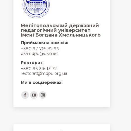
Мелітопольський державний
педагогічний університет
імені Богдана Хмельницького
Приймальна комісія:
+380 97 765 82 96
pk-mdpu@ukr.net
Ректорат:
+380 96 216 13 72
rectorat@mdpu.org.ua
Ми в соцмережах:
Find us on:
Facebook
YouTube
Instagram
page
page
page
opens
opens
opens
in
in
in
new
new
new