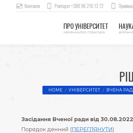
Контакти
Ректорат +380 96 216 13 72
Приймал
ПРО УНІВЕРСИТЕТ
НАУКА
керівництво, структура
діяльніс
РІ
You are here:
HOME
УНІВЕРСИТЕТ
ВЧЕНА РАД
Засідання Вченої ради від 30.08.2022
Порядок денний (
ПЕРЕГЛЯНУТИ
)