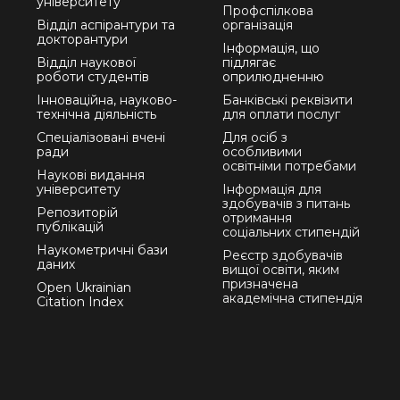
університету
Профспілкова
Відділ аспірантури та
організація
докторантури
Інформація, що
Відділ наукової
підлягає
роботи студентів
оприлюдненню
Інноваційна, науково-
Банківські реквізити
технічна діяльність
для оплати послуг
Спеціалізовані вчені
Для осіб з
ради
особливими
освітніми потребами
Наукові видання
університету
Інформація для
здобувачів з питань
Репозиторій
отримання
публікацій
соціальних стипендій
Наукометричні бази
Реєстр здобувачів
даних
вищої освіти, яким
призначена
Open Ukrainian
академічна стипендія
Citation Index