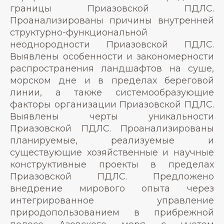
границы Приазовской ПДЛС.
Проанализированы причины внутренней
структурно-функциональной
неоднородности Приазовской ПДЛС.
Выявлены особенности и закономерности
распространения ландшафтов на суше,
морском дне и в пределах береговой
линии, а также системообразующие
факторы организации Приазовской ПДЛС.
Выявлены черты уникальности
Приазовской ПДЛС. Проанализированы
планируемые, реализуемые и
существующие хозяйственные и научные
конструктивные проекты в пределах
Приазовской ПДЛС. Предложено
внедрение мирового опыта через
интегрированное управление
природопользованием в прибрежной