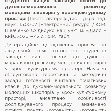
студентів вищих закладів освіти до
духовно-морального розвитку
молодших школярів у крос-культурному
просторі
[Текст] : автореф. дис. … д.-ра. пед.
наук : 13.00.07 [Електронний ресурс] / Ю.М.
Шевченко; Східноукр. нац. ун-т ім. В.Даля. –
Киів, 2020. – 42 с. : рис., табл.
Дисертаційне дослідження присвячено
актуальній темі готовності студентів
закладів вищої освіти до духовно-
морального розвитку молодших школярів
у крос- культурному просторі. Науково
обґрунтовано теоретичні й методичні
засади готовності вчителів початкових
класів до духовно-морального розвитку
молодших школярів у крос- культурному
просторі, висвітлено особливості
досліджуваного процесу; визначено
сутність понять «готовність», «готовність