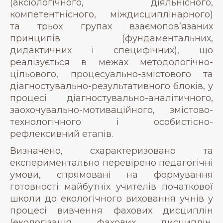
(аксіологічного, діяльнісного,
компетентнісного, міждисциплінарного)
та трьох групах взаємопов’язаних
принципів (фундаментальних,
дидактичних і специфічних), що
реалізується в межах методологічно-
цільового, процесуально-змістового та
діагностувально-результативного блоків, у
процесі діагностувально-аналітичного,
заохочувально-мотиваційного, змістово-
технологічного і особистісно-
рефлексивний етапів.
Визначено, схарактеризовано та
експериментально перевірено педагогічні
умови, спрямовані на формування
готовності майбутніх учителів початкової
школи до екологічного виховання учнів у
процесі вивчення фахових дисциплін
(екологізація фахових дисциплін,