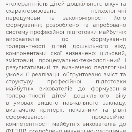
«толерантність дітей дошкільного віку» та
схарактеризовано психологічні
передумови та закономірності його
формування; розроблено та апробовано
систему професійної підготовки майбутніх
вихователів до формування
толерантності дітей дошкільного віку,
компонентами якої визначено: цільовий,
змістовий, процесуально-технологічний і
результативний та визначено педагогічні
умови її реалізації; обґрунтовано зміст та
структуру професійної підготовки
майбутніх вихователів до формування
толерантності дітей дошкільного віку
в умовах вищого навчального закладу;
визначено критерії, показники та рівні
сформованості професійної
компетентності майбутніх вихователів до
ФТДДВ; розроблено навчально-методичне