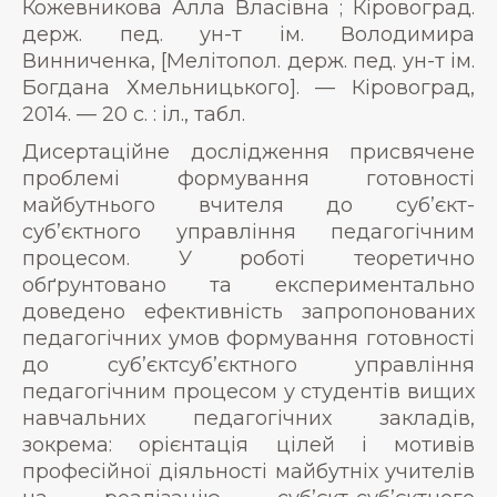
Кожевникова Алла Власівна ; Кіровоград.
держ. пед. ун-т ім. Володимира
Винниченка, [Мелітопол. держ. пед. ун-т ім.
Богдана Хмельницького]. — Кіровоград,
2014. — 20 с. : іл., табл.
Дисертаційне дослідження присвячене
проблемі формування готовності
майбутнього вчителя до суб’єкт-
суб’єктного управління педагогічним
процесом. У роботі теоретично
обґрунтовано та експериментально
доведено ефективність запропонованих
педагогічних умов формування готовності
до суб’єктсуб’єктного управління
педагогічним процесом у студентів вищих
навчальних педагогічних закладів,
зокрема: орієнтація цілей і мотивів
професійної діяльності майбутніх учителів