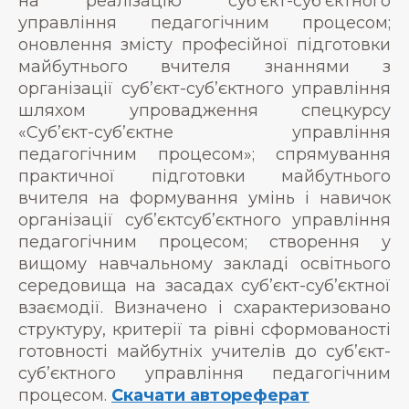
на реалізацію суб’єкт-суб’єктного
управління педагогічним процесом;
оновлення змісту професійної підготовки
майбутнього вчителя знаннями з
організації суб’єкт-суб’єктного управління
шляхом упровадження спецкурсу
«Суб’єкт-суб’єктне управління
педагогічним процесом»; спрямування
практичної підготовки майбутнього
вчителя на формування умінь і навичок
організації суб’єктсуб’єктного управління
педагогічним процесом; створення у
вищому навчальному закладі освітнього
середовища на засадах суб’єкт-суб’єктної
взаємодії. Визначено і схарактеризовано
структуру, критерії та рівні сформованості
готовності майбутніх учителів до суб’єкт-
суб’єктного управління педагогічним
процесом.
Скачати автореферат