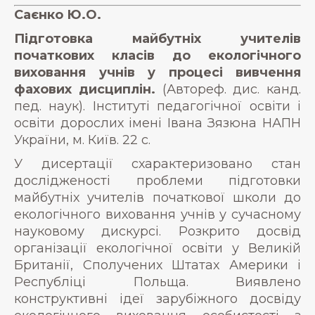
Саєнко Ю.О.
Підготовка майбутніх учителів
початкових класів до екологічного
виховання учнів у процесі вивчення
фахових дисциплін.
(Автореф. дис. канд.
пед. наук). Інституті педагогічної освіти і
освіти дорослих імені Івана Зязюна НАПН
України, м. Київ. 22 с.
У дисертації схарактеризовано стан
дослідженості проблеми підготовки
майбутніх учителів початкової школи до
екологічного виховання учнів у сучасному
науковому дискурсі. Розкрито досвід
організації екологічної освіти у Великій
Британії, Сполучених Штатах Америки і
Республіці Польща. Виявлено
конструктивні ідеї зарубіжного досвіду