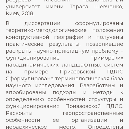
университет имени Тараса Шевченко,
Киев, 2018.
В диссертации сформулированы
теоретико-методологические положения
конструктивной географии и получены
практические результаты, позволившие
раскрыть научно-прикладную проблему –
функционирование приморских
парадинамических ландшафтных систем
на примере Приазовской ПДЛС
Сформулирована терминологическая база
научного исследования. Разработаны и
апробированы подходы и методы к
определению особенностей структуры и
функционирования Приазовской ПДЛС.
Раскрыты геопространственные
особенности ее организации и
иерархическое место. Определены