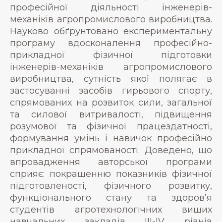
професійної діяльності інженерів-
механіків агропромислового виробництва.
Науково обґрунтовано експериментальну
програму вдосконалення професійно-
прикладної фізичної підготовки
інженерів-механіків агропромислового
виробництва, сутність якої полягає в
застосуванні засобів гирьового спорту,
спрямованих на розвиток сили, загальної
та силової витривалості, підвищення
розумової та фізичної працездатності,
формування умінь і навичок професійно
прикладної спрямованості. Доведено, що
впровадження авторської програми
сприяє: покращенню показників фізичної
підготовленості, фізичного розвитку,
функціонального стану та здоров’я
студентів агротехнологічних вищих
навчальних закладів III-IV рівнів