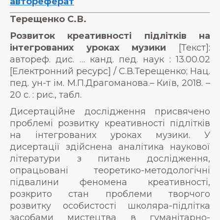
автореферат
Терещенко С.В.
Розвиток креативності підлітків на
інтегрованих уроках музики
[Текст]:
автореф. дис. … канд. пед. наук : 13.00.02
[Електронний ресурс] / C.В.Терещенко; Нац.
пед. ун-т ім. М.П.Драгоманова.– Київ, 2018. –
20 с. : рис., табл.
Дисертаційне дослідження присвячено
проблемі розвитку креативності підлітків
на інтегрованих уроках музики. У
дисертації здійснена аналітика наукової
літератури з питань дослідження,
опрацьовані теоретико-методологічні
підвалини феномена креативності,
розкрито стан проблеми творчого
розвитку особистості школяра-підлітка
засобами мистецтва в гуманітарно-