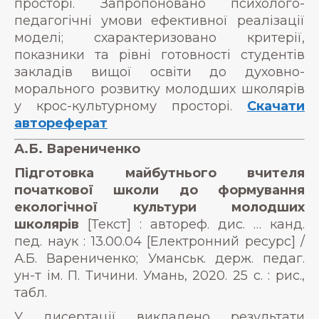
просторі. Запропоновано психолого-
педагогічні умови ефективної реалізації
моделі; схарактеризовано критерії,
показники та рівні готовності студентів
закладів вищої освіти до духовно-
морального розвитку молодших школярів
у крос-культурному просторі.
Скачати
автореферат
А.Б. Варениченко
Підготовка майбутнього вчителя
початкової школи до формування
екологічної культури м
олодших
школярів
[Текст] : автореф. дис. … канд.
пед. наук : 13.00.04 [Електронний ресурс] /
А.Б. Варениченко; Уманськ. держ. педаг.
ун-т ім. П. Тичини. Умань, 2020. 25 с. : рис.,
табл.
У дисертації викладено результати