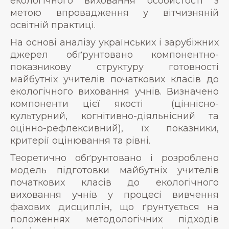
екологічного виховання особистості з
метою впровадження у вітчизняній
освітній практиці.
На основі аналізу українських і зарубіжних
джерел обґрунтовано компонентно-
показникову структуру готовності
майбутніх учителів початкових класів до
екологічного виховання учнів. Визначено
компоненти цієї якості (ціннісно-
культурний, когнітивно-діяльнісний та
оцінно-рефлексивний), їх показники,
критерії оцінювання та рівні.
Теоретично обґрунтовано і розроблено
модель підготовки майбутніх учителів
початкових класів до екологічного
виховання учнів у процесі вивчення
фахових дисциплін, що ґрунтується на
положеннях методологічних підходів