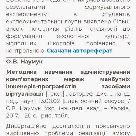
результатами формувального
експерименту: в студентів
експериментальної групи виявлено більш
високі показники рівнів готовності до
формування екологічної культури
молодших школярів порівняно з
контрольною.
Скачати автореферат
О.В. Наумук
Методика навчання адміністрування
комп’ютерних мереж майбутніх
інженерів-програмістів засобами
віртуалізації
[Текст] : автореф. дис. … канд.
пед. наук : 13.00.02 [Електронний ресурс] /
О.В. Наумук; Укр. інж.-пед. акад. – Харків,
2017. – 20 с. : рис., табл.
Дисертаційне дослідження присвячено
вирішенню проблеми реалізації змісту