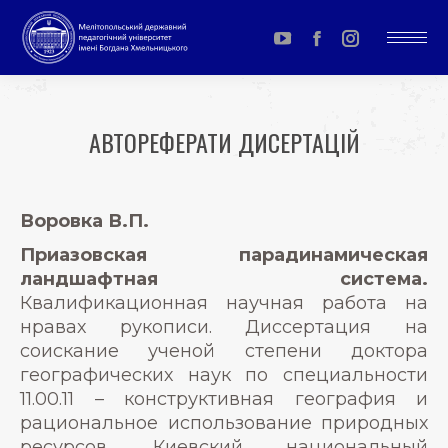
YouTube
Facebook
Instagram
page
page
page
opens
opens
opens
АВТОРЕФЕРАТИ ДИСЕРТАЦІЙ
in
in
in
You are here:
new
new
new
window
window
window
Воровка В.П.
Приазовская парадинамическая
ландшафтная система.
Квалификационная научная работа на
нравах рукописи. Диссертация на
соискание ученой степени доктора
географических наук по специальности
11.00.11 – конструктивная география и
рациональное использование природных
ресурсов. Киевский национальный