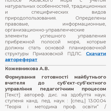
полосе Азовского моря с учетом
натуральных особенностей, традиционных
и специфических видов
природопользования. Определены
правовые, информационные,
организационно-управленческие
элементы успешного управления
прибрежной полосой моря, которые
должны стать основой планировочной
структуры Приазовской ПДЛС.
Скачати
автореферат
Кожевникова А.В.
Формування готовності майбутнього
вчителя до суб’єкт-суб’єктного
управління педагогічним процесом
[Текст]: автореф. дис. на здобуття наук.
ступеня канд. пед. наук : [спец.] 13.00.04
“Теорія і методика проф. освіти” /