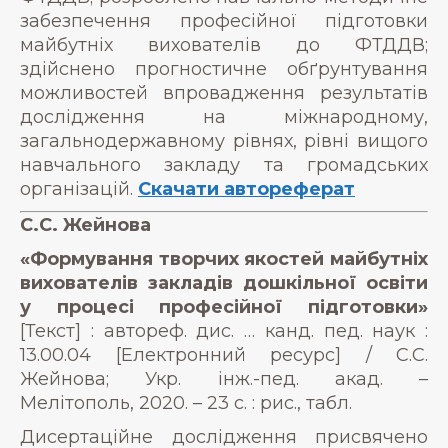
забезпечення професійної підготовки
майбутніх вихователів до ФТДДВ;
здійснено прогностичне обґрунтування
можливостей впровадження результатів
дослідження на міжнародному,
загальнодержавному рівнях, рівні вищого
навчального закладу та громадських
організацій.
Скачати автореферат
С.С. Жейнова
«Формування творчих якостей майбутніх
вихователів закладів дошкільної освіти
у процесі професійної підготовки»
[Текст] : автореф. дис. … канд. пед. наук :
13.00.04 [Електронний ресурс] / С.С.
Жейнова; Укр. інж.-пед. акад. –
Мелітополь, 2020. – 23 с. : рис., табл.
Дисертаційне дослідження присвячено