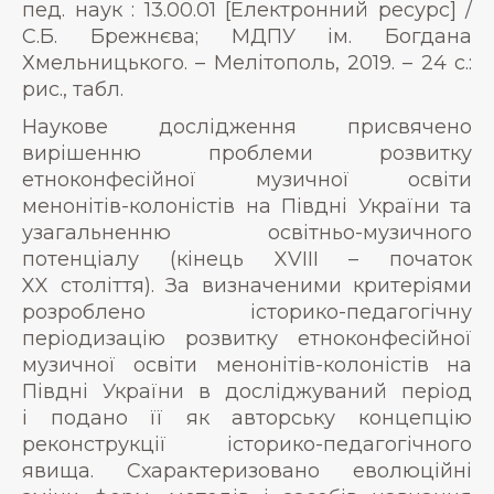
пед. наук : 13.00.01 [Електронний ресурс] /
С.Б. Брежнєва; МДПУ ім. Богдана
Хмельницького. – Мелітополь, 2019. – 24 с.:
рис., табл.
Наукове дослідження присвячено
вирішенню проблеми розвитку
етноконфесійної музичної освіти
менонітів-колоністів на Півдні України та
узагальненню освітньо-музичного
потенціалу (кінець XVIII – початок
XX століття). За визначеними критеріями
розроблено історико-педагогічну
періодизацію розвитку етноконфесійної
музичної освіти менонітів-колоністів на
Півдні України в досліджуваний період
і подано її як авторську концепцію
реконструкції історико-педагогічного
явища. Схарактеризовано еволюційні