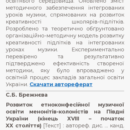
освітнього середовища. Оновлено зміст
методичного забезпечення інтегрованих
уроків музики, спрямованих на розвиток
креативності школярів-підлітків.
Розроблено та теоретично обґрунтовано
організаційно-методичну модель розвитку
креативності підлітків на інтегрованих
уроках музики. Експериментально
перевірено та результативно
підтверджено ефективність створеної
методики, яку було впроваджено у
освітній процес закладів загальної освіти
України.
Скачати автореферат
С.Б. Брежнєва
Розвиток етноконфесійної м
узичної
освіти менонітів-колоністів на Півдні
України (кінець
XVIII
– початок
XX
століття
)
[Текст] : автореф. дис. … канд.