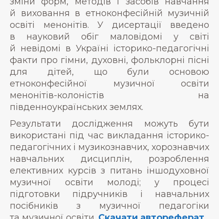
зміни форм, методів і засобів навчання
й виховання в етноконфесійній музичній
освіті менонітів. У дисертації введено
в науковий обіг маловідомі у світі
й невідомі в Україні історико-педагогічні
факти про гімни, духовні, фольклорні пісні
для дітей, що були основою
етноконфесійної музичної освіти
менонітів-колоністів на
південноукраїнських землях.
Результати дослідження можуть бути
використані під час викладання історико-
педагогічних і музикознавчих, хорознавчих
навчальних дисциплін, розроблення
елективних курсів з питань іншодуховної
музичної освіти молоді; у процесі
підготовки підручників і навчальних
посібників з музичної педагогіки
та музичної освіти.
Скачати автореферат