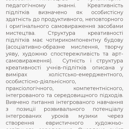
педагогічному знанні. Креативність
підлітків визначено як особистісну
здатність до продуктивного, неповторного
і оригінального самовираження засобами
мистецтва. Структура креативності
підлітків має чотирикомпонентну будову
(асоціативно-образне мислення, творчу
уяву, художню спостережливість та арт-
самовираження). Сутність і структура
креативності учнів-підлітків описана у
вимірах холістсько-емерджентного,
особистісно-діяльнісного,
праксіологічного, компетентнісного,
інтегрованого та середовищного підходів.
Вивчено питання інтегрованого навчання
з позиції розвивального потенціалу
інтегрованих уроків музики через
створення евристичного художньо-