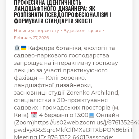
ПРОФЕСІЙНА ІДЕНТИЧНІСТЬ
ЛАНДШАФТНОГО ДИЗАЙНЕРА: ЯК
РОЗПІЗНАТИ ПСЕВДОПРОФЕСІОНАЛІЗМ І
ФОРМУВАТИ СТАНДАРТИ ЯКОСТІ
Новини університету
By
jackson_square
February 27, 2026
Кафедра ботаніки, екології та
садово-паркового господарства
запрошує на інтерактивну гостьову
лекцію за участі практикуючого
фахівця — Юлії Зоренко,
ландшафтної дизайнерки,
засновниці студії Zorenko Archiland,
спеціалістки з 3D-проєктування
садових і громадських просторів (м.
Київ).
4 березня о 13:00
Онлайн
(Zoom)https://us02web.zoom.us/j/876135264
pwd=yXRxSqrcMkfClfMXaB1TXbPON86bIi.1
Meeting ID: 876 1352 6401Passcode: