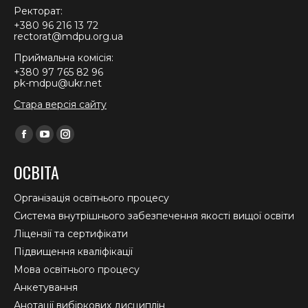
Ректорат:
+380 96 216 13 72
rectorat@mdpu.org.ua
Приймальна комісія:
+380 97 765 82 96
pk-mdpu@ukr.net
Стара версія сайту
Find us on:
Facebook
YouTube
Instagram
page
page
page
ОСВІТА
opens
opens
opens
in
in
in
Організація освітнього процесу
new
new
new
Система внутрішнього забезпечення якості вищої освіти
window
window
window
Ліцензії та сертифікати
Підвищення кваліфікації
Мова освітнього процесу
Анкетування
Анотації вибіркових дисциплін