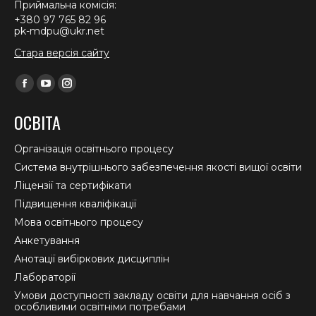
Приймальна комісія:
+380 97 765 82 96
pk-mdpu@ukr.net
Стара версія сайту
Find us on:
Facebook
YouTube
Instagram
page
page
page
ОСВІТА
opens
opens
opens
in
in
in
Організація освітнього процесу
new
new
new
Система внутрішнього забезпечення якості вищої освіти
window
window
window
Ліцензії та сертифікати
Підвищення кваліфікації
Мова освітнього процесу
Анкетування
Анотації вибіркових дисциплін
Лабораторії
Умови доступності закладу освіти для навчання осіб з
особливими освітніми потребами