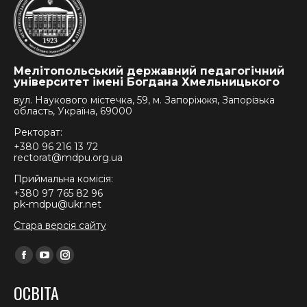
Мелітопольський державний педагогічний
університет імені Богдана Хмельницького
вул. Наукового містечка, 59, м. Запоріжжя, Запорізька
область, Україна, 69000
Ректорат:
+380 96 216 13 72
rectorat@mdpu.org.ua
Приймальна комісія:
+380 97 765 82 96
pk-mdpu@ukr.net
Стара версія сайту
Find us on:
Facebook
YouTube
Instagram
page
page
page
ОСВІТА
opens
opens
opens