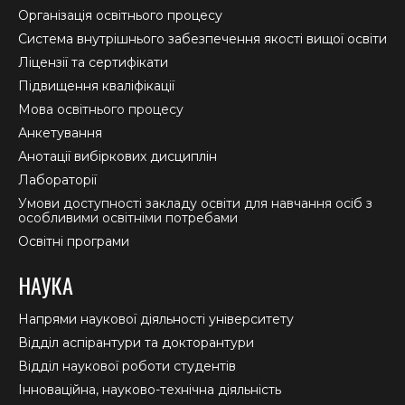
in
in
in
Організація освітнього процесу
new
new
new
Система внутрішнього забезпечення якості вищої освіти
window
window
window
Ліцензії та сертифікати
Підвищення кваліфікації
Мова освітнього процесу
Анкетування
Анотації вибіркових дисциплін
Лабораторії
Умови доступності закладу освіти для навчання осіб з
особливими освітніми потребами
Освітні програми
НАУКА
Напрями наукової діяльності університету
Відділ аспірантури та докторантури
Відділ наукової роботи студентів
Інноваційна, науково-технічна діяльність