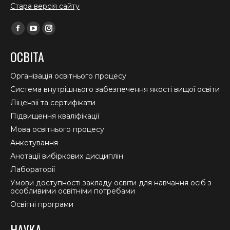
Стара версія сайту
Find us on:
Facebook
YouTube
Instagram
page
page
page
ОСВІТА
opens
opens
opens
in
in
in
Організація освітнього процесу
new
new
new
Система внутрішнього забезпечення якості вищої освіти
window
window
window
Ліцензії та сертифікати
Підвищення кваліфікації
Мова освітнього процесу
Анкетування
Анотації вибіркових дисциплін
Лабораторії
Умови доступності закладу освіти для навчання осіб з
особливими освітніми потребами
Освітні програми
НАУКА