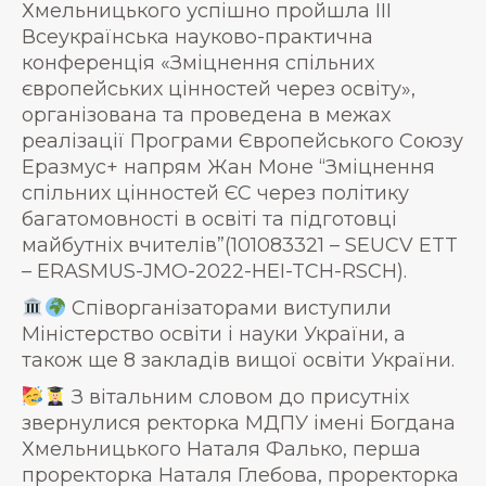
Хмельницького успішно пройшла IIІ
Всеукраїнська науково-практична
конференція «Зміцнення спільних
європейських цінностей через освіту»,
організована та проведена в межах
реалізації Програми Європейського Союзу
Еразмус+ напрям Жан Моне “Зміцнення
спільних цінностей ЄС через політику
багатомовності в освіті та підготовці
майбутніх вчителів”(101083321 – SEUCV ETT
– ERASMUS-JMO-2022-HEI-TCH-RSCH).
Співорганізаторами виступили
Міністерство освіти і науки України, а
також ще 8 закладів вищої освіти України.
З вітальним словом до присутніх
звернулися ректорка МДПУ імені Богдана
Хмельницького Наталя Фалько, перша
проректорка Наталя Глебова, проректорка