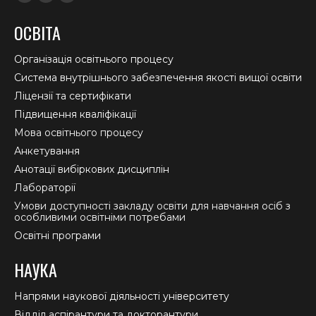
Facebook
YouTube
Instagram
page
page
page
ОСВІТА
opens
opens
opens
in
in
in
Організація освітнього процесу
new
new
new
Система внутрішнього забезпечення якості вищої освіти
window
window
window
Ліцензії та сертифікати
Підвищення кваліфікації
Мова освітнього процесу
Анкетування
Анотації вибіркових дисциплін
Лабораторії
Умови доступності закладу освіти для навчання осіб з
особливими освітніми потребами
Освітні програми
НАУКА
Напрями наукової діяльності університету
Відділ аспірантури та докторантури