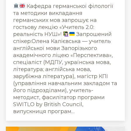
Кафедра германської філології
та методики викладання
германських мов запрошує на
гостьову лекцію «Учитель 2.0:
реальність НУШ»!
Запрошений
спікер:Олена Калієвська — учитель
англійської мови Запорізького
академічного ліцею «Перспектива»,
спеціаліст (МДПУ, українська мова,
література; англійська мова,
зарубіжна література), магістр КПІ
(управління навчальним закладом та
його підрозділами), учитель-
методист, фасилітатор програми
SWITLO by British Council,
випускниця програм…