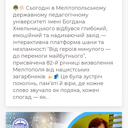
Сьогодні в Мелітопольському
державному педагогічному
університеті імені Богдана
Хмельницького відбувся глибокий,
емоційний та надихаючий захід —
інтерактивна платформа шани та
незламності “Від героїв минулого —
до перемоги майбутнього”,
присвячена 82-й річниці визволення
Мелітополя від нацистських
загарбників.
Це була зустріч
поколінь, пам’яті й віри, де кожне
слово звучало як подяка, кожен
спогад — як…