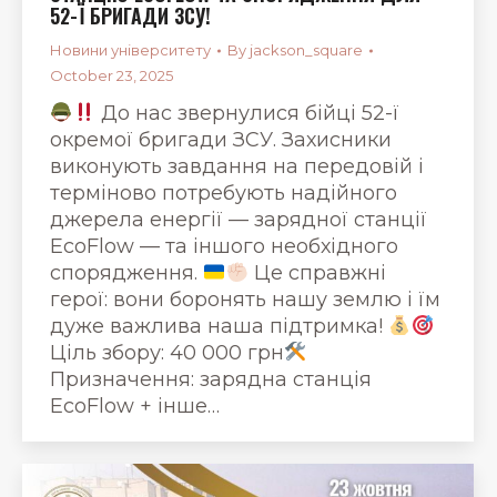
52-Ї БРИГАДИ ЗСУ!
Новини університету
By
jackson_square
October 23, 2025
До нас звернулися бійці 52-ї
окремої бригади ЗСУ. Захисники
виконують завдання на передовій і
терміново потребують надійного
джерела енергії — зарядної станції
EcoFlow — та іншого необхідного
спорядження.
Це справжні
герої: вони боронять нашу землю і їм
дуже важлива наша підтримка!
Ціль збору: 40 000 грн
Призначення: зарядна станція
EcoFlow + інше…