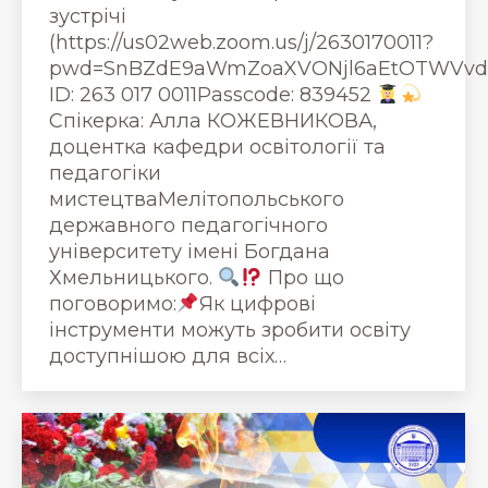
зустрічі
(https://us02web.zoom.us/j/2630170011?
pwd=SnBZdE9aWmZoaXVONjl6aEtOTWVvdz
ID: 263 017 0011Passcode: 839452
Спікерка: Алла КОЖЕВНИКОВА,
доцентка кафедри освітології та
педагогіки
мистецтваМелітопольського
державного педагогічного
університету імені Богдана
Хмельницького.
Про що
поговоримо:
Як цифрові
інструменти можуть зробити освіту
доступнішою для всіх…