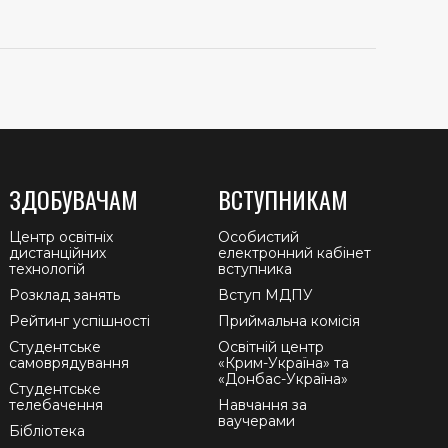
ЗДОБУВАЧАМ
ВСТУПНИКАМ
Центр освітніх
Особистий
дистанційних
електронний кабінет
технологій
вступника
Розклад занять
Вступ МДПУ
Рейтинг успішності
Приймальна комісія
Студентське
Освітній центр
самоврядування
«Крим-Україна» та
«Донбас-Україна»
Студентське
телебачення
Навчання за
ваучерами
Бібліотека