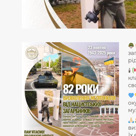
за
рі
🕯
кл
св
ок
му
ви
Їх