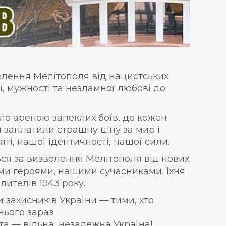
олення Мелітополя від нацистських
і, мужності та незламної любові до
ало ареною запеклих боїв, де кожен
и заплатили страшну ціну за мир і
ті, нашої ідентичності, нашої сили.
ься за визволення Мелітополя від нових
ими героями, нашими сучасниками. Їхня
лителів 1943 року.
 захисників України — тими, хто
нього зараз.
та — вільна, незалежна Україна!