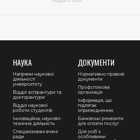
August 4, 2026
НАУКА
ДОКУМЕНТИ
Напрями наукової
Нормативно-правові
діяльності
документи
університету
Профспілкова
Відділ аспірантури та
організація
докторантури
Інформація, що
Відділ наукової
підлягає
роботи студентів
оприлюдненню
Інноваційна, науково-
Банківські реквізити
технічна діяльність
для оплати послуг
Спеціалізовані вчені
Для осіб з
ради
особливими