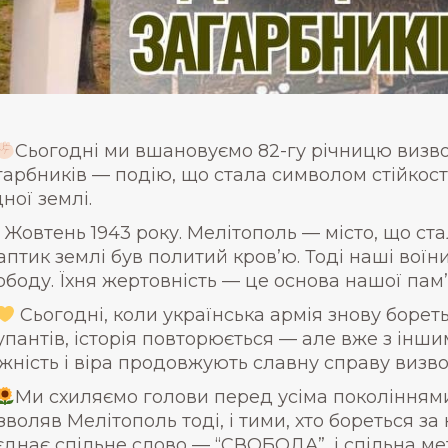
Сьогодні ми вшановуємо 82-гу річницю визв
гарбників — подію, що стала символом стійкост
дної землі.
Жовтень 1943 року. Мелітополь — місто, що ст
аптик землі був политий кров’ю. Тоді наші воїн
ободу. Їхня жертовність — це основа нашої пам’я
Сьогодні, коли українська армія знову борет
упантів, історія повторюється — але вже з інш
жність і віра продовжують славну справу визво
Ми схиляємо голови перед усіма поколіннями
зволяв Мелітополь тоді, і тими, хто бореться за 
 єднає спільне слово — “СВОБОДА”, і спільна ме