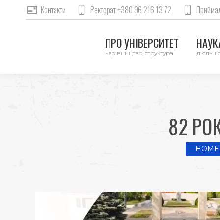
Контакти
Ректорат +380 96 216 13 72
Приймал
ПРО УНІВЕРСИТЕТ
НАУКА
керівництво, структура
діяльніс
82 РО
You are
HOME