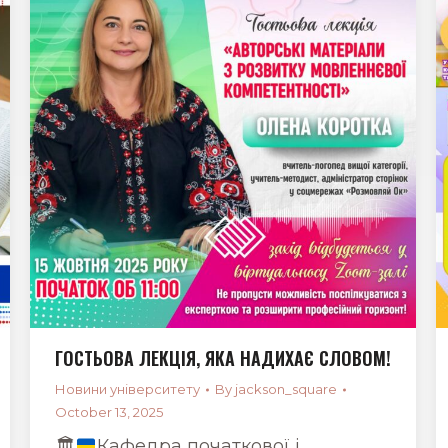
ГОСТЬОВА ЛЕКЦІЯ, ЯКА НАДИХАЄ СЛОВОМ!
Новини університету
By
jackson_square
October 13, 2025
🏛
Кафедра початкової і