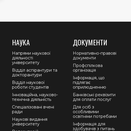
НАУКА
ДОКУМЕНТИ
Напрями наукової
Нормативно-правові
діяльності
документи
університету
Профспілкова
Відділ аспірантури та
організація
докторантури
Інформація, що
Відділ наукової
підлягає
роботи студентів
оприлюдненню
Інноваційна, науково-
Банківські реквізити
технічна діяльність
для оплати послуг
Спеціалізовані вчені
Для осіб з
ради
особливими
освітніми потребами
Наукові видання
університету
Інформація для
здобувачів з питань