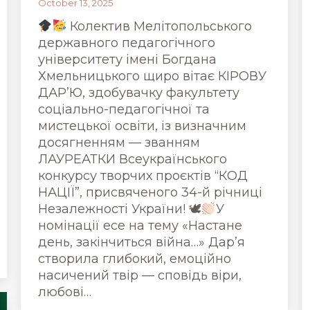
October 13, 2025
Колектив Мелітопольського
державного педагогічного
університету імені Богдана
Хмельницького щиро вітає КІРОВУ
ДАР’Ю, здобувачку факультету
соціально-педагогічної та
мистецької освіти, із визначним
досягненням — званням
ЛАУРЕАТКИ Всеукраїнського
конкурсу творчих проєктів “КОД
НАЦІЇ”, присвяченого 34-й річниці
Незалежності України! 🕊
У
номінації есе на тему «Настане
день, закінчиться війна…» Дар’я
створила глибокий, емоційно
насичений твір — сповідь віри,
любові…