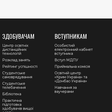
ЗДОБУВАЧАМ
ВСТУПНИКАМ
Центр освітніх
Особистий
дистанційних
електронний кабінет
технологій
вступника
Розклад занять
Вступ МДПУ
Рейтинг успішності
Приймальна комісія
Студентське
Освітній центр
самоврядування
«Крим-Україна» та
«Донбас-Україна»
Студентське
телебачення
Навчання за
ваучерами
Бібліотека
Практична
підготовка
здобувачів вищої