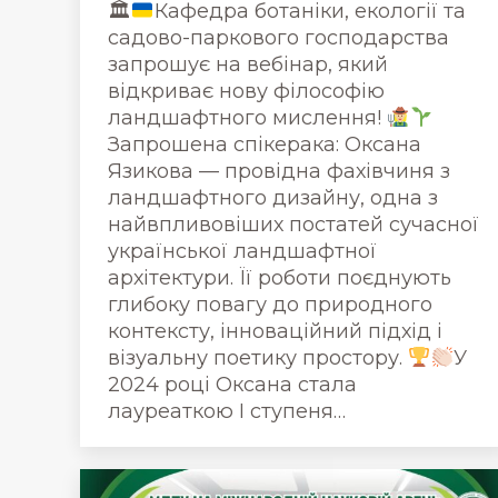
🏛
Кафедра ботаніки, екології та
садово-паркового господарства
запрошує на вебінар, який
відкриває нову філософію
ландшафтного мислення!
Запрошена спікерака: Оксана
Язикова — провідна фахівчиня з
ландшафтного дизайну, одна з
найвпливовіших постатей сучасної
української ландшафтної
архітектури. Її роботи поєднують
глибоку повагу до природного
контексту, інноваційний підхід і
візуальну поетику простору.
У
2024 році Оксана стала
лауреаткою І ступеня…