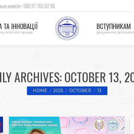
ьна комісія +380 97 765 82 96
 ТА ІННОВАЦІЇ
ВСТУПНИКАМ
ть, освітній процес
документи, допомог
ILY ARCHIVES:
OCTOBER 13, 2
You are here:
HOME
2025
OCTOBER
13