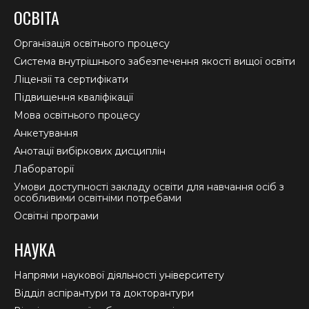
page
page
page
ОСВІТА
opens
opens
opens
in
in
in
Організація освітнього процесу
new
new
new
Система внутрішнього забезпечення якості вищої освіти
window
window
window
Ліцензії та сертифікати
Підвищення кваліфікації
Мова освітнього процесу
Анкетування
Анотації вибіркових дисциплін
Лабораторії
Умови доступності закладу освіти для навчання осіб з
особливими освітніми потребами
Освітні програми
НАУКА
Напрями наукової діяльності університету
Відділ аспірантури та докторантури