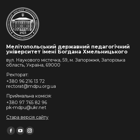
Мелітопольський державний педагогічний
університет імені Богдана Хмельницького
вул. Наукового містечка, 59, м. Запоріжжя, Запорізька
область, Україна, 69000
Ректорат:
+380 96 216 13 72
rectorat@mdpu.org.ua
Приймальна комісія:
+380 97 765 82 96
pk-mdpu@ukr.net
Стара версія сайту
Find us on:
Facebook
YouTube
Instagram