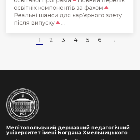
освітньої програми
Повний перелік
освітніх компонентів за фахом
Реальні шанси для кар’єрного злету
після випуску
…
1
2
3
4
5
6
→
Мелітопольський державний педагогічний
університет імені Богдана Хмельницького