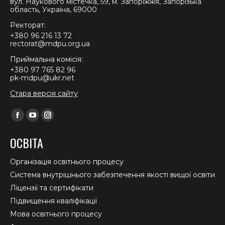
вул. Наукового містечка, 59, м. Запоріжжя, Запорізька
область, Україна, 69000
Ректорат:
+380 96 216 13 72
rectorat@mdpu.org.ua
Приймальна комісія:
+380 97 765 82 96
pk-mdpu@ukr.net
Стара версія сайту
Find us on:
Facebook
YouTube
Instagram
page
page
page
ОСВІТА
opens
opens
opens
in
in
in
Організація освітнього процесу
new
new
new
Система внутрішнього забезпечення якості вищої освіти
window
window
window
Ліцензії та сертифікати
Підвищення кваліфікації
Мова освітнього процесу