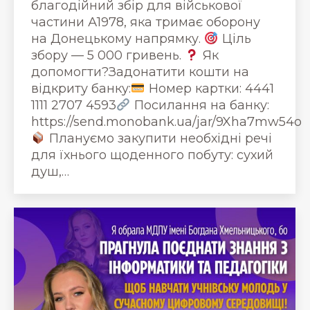
благодійний збір для військової
частини А1978, яка тримає оборону
на Донецькому напрямку.
Ціль
збору — 5 000 гривень.
Як
допомогти?Задонатити кошти на
відкриту банку:
Номер картки: 4441
1111 2707 4593
Посилання на банку:
https://send.monobank.ua/jar/9Xha7mw54o
Плануємо закупити необхідні речі
для їхнього щоденного побуту: сухий
душ,…