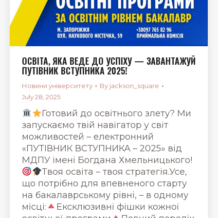
ОСВІТА, ЯКА ВЕДЕ ДО УСПІХУ — ЗАВАНТАЖУЙ
ПУТІВНИК ВСТУПНИКА 2025!
Новини університету
By
jackson_square
July 28, 2025
Готовий до освітнього злету? Ми
запускаємо твій навігатор у світ
можливостей – електронний
«ПУТІВНИК ВСТУПНИКА – 2025» від
МДПУ імені Богдана Хмельницького!
Твоя освіта – твоя стратегія.Усе,
що потрібно для впевненого старту
на бакалаврському рівні, – в одному
місці:
Ексклюзивні фішки кожної