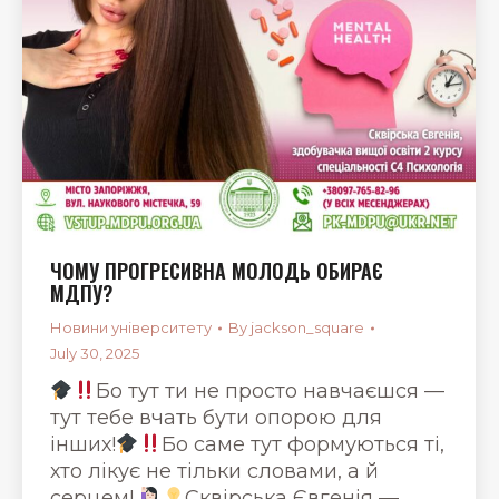
ЧОМУ ПРОГРЕСИВНА МОЛОДЬ ОБИРАЄ
МДПУ?
Новини університету
By
jackson_square
July 30, 2025
Бо тут ти не просто навчаєшся —
тут тебе вчать бути опорою для
інших!
Бо саме тут формуються ті,
хто лікує не тільки словами, а й
серцем!
Сквірська Євгенія —