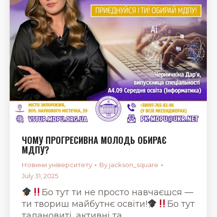
ЧОМУ ПРОГРЕСИВНА МОЛОДЬ ОБИРАЄ
МДПУ?
Новини університету
By
jackson_square
July 31, 2025
Бо тут ти не просто навчаєшся —
ти твориш майбутнє освіти!
Бо тут
талановиті, активні та