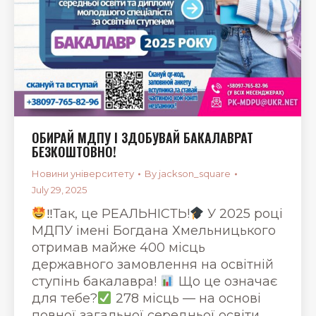
ОБИРАЙ МДПУ І ЗДОБУВАЙ БАКАЛАВРАТ
БЕЗКОШТОВНО!
Новини університету
By
jackson_square
July 29, 2025
‼Так, це РЕАЛЬНІСТЬ!
У 2025 році
МДПУ імені Богдана Хмельницького
отримав майже 400 місць
державного замовлення на освітній
ступінь бакалавра!
Що це означає
для тебе?
278 місць — на основі
повної загальної середньої освіти