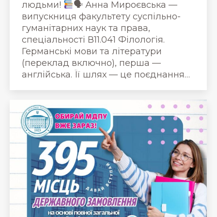
людьми!
🗣 Анна Мироєвська —
випускниця факультету суспільно-
гуманітарних наук та права,
спеціальності В11.041 Філологія.
Германські мови та літератури
(переклад включно), перша —
англійська. Її шлях — це поєднання…