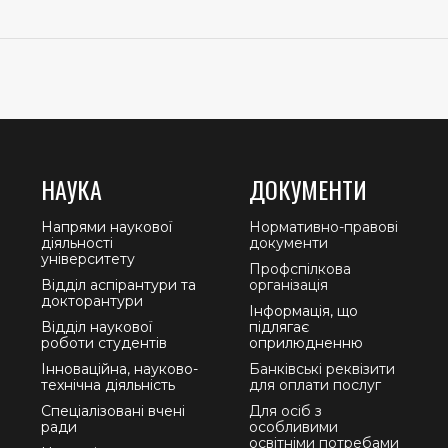
НАУКА
ДОКУМЕНТИ
Напрями наукової
Нормативно-правові
діяльності
документи
університету
Профспілкова
Відділ аспірантури та
організація
докторантури
Інформація, що
Відділ наукової
підлягає
роботи студентів
оприлюдненню
Інноваційна, науково-
Банківські реквізити
технічна діяльність
для оплати послуг
Спеціалізовані вчені
Для осіб з
ради
особливими
освітніми потребами