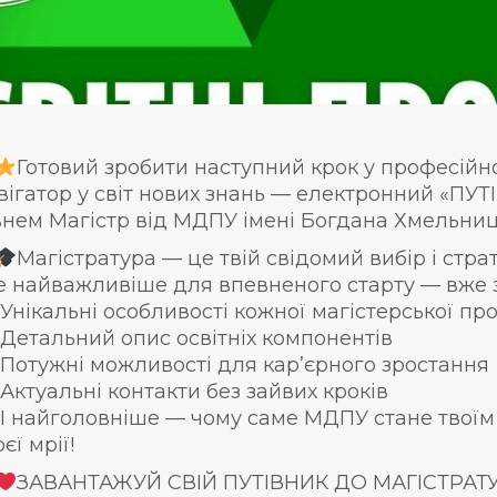
Готовий зробити наступний крок у професійн
вігатор у світ нових знань — електронний «ПУТ
внем Магістр від МДПУ імені Богдана Хмельниц
Магістратура — це твій свідомий вибір і стра
е найважливіше для впевненого старту — вже з
Унікальні особливості кожної магістерської пр
Детальний опис освітніх компонентів
Потужні можливості для кар’єрного зростання
Актуальні контакти без зайвих кроків
І найголовніше — чому саме МДПУ стане твоїм
єї мрії!
ЗАВАНТАЖУЙ СВІЙ ПУТІВНИК ДО МАГІСТРАТУР