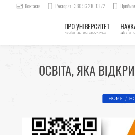
Контакти
Ректорат +380 96 216 13 72
Приймал
ПРО УНІВЕРСИТЕТ
НАУКА
керівництво, структура
діяльніс
ОСВІТА, ЯКА ВІДКР
You are here
HOME
Н