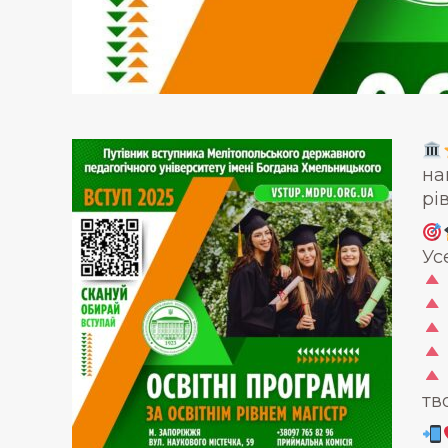
на
рі
Ус
тво