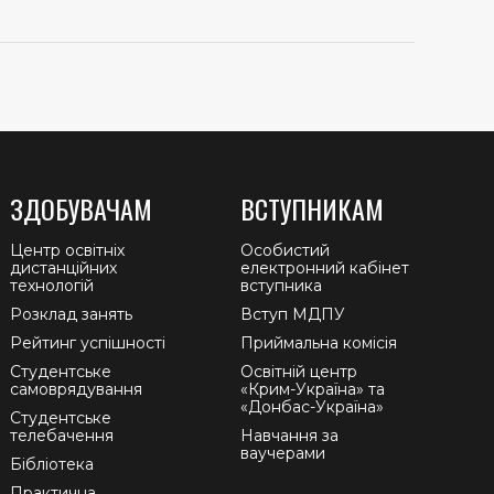
ЗДОБУВАЧАМ
ВСТУПНИКАМ
Центр освітніх
Особистий
дистанційних
електронний кабінет
технологій
вступника
Розклад занять
Вступ МДПУ
Рейтинг успішності
Приймальна комісія
Студентське
Освітній центр
самоврядування
«Крим-Україна» та
«Донбас-Україна»
Студентське
телебачення
Навчання за
ваучерами
Бібліотека
Практична