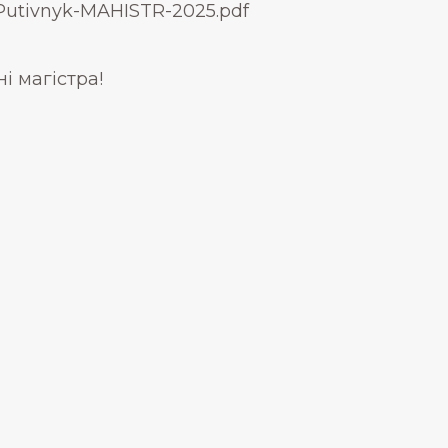
/Putivnyk-MAHISTR-2025.pdf
і магістра!