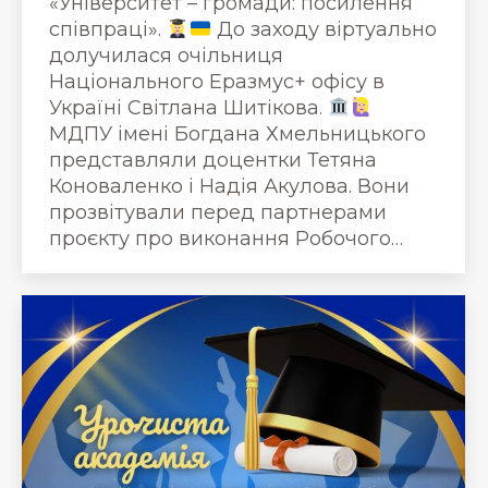
«Університет – громади: посилення
співпраці».
До заходу віртуально
долучилася очільниця
Національного Еразмус+ офісу в
Україні Світлана Шитікова.
МДПУ імені Богдана Хмельницького
представляли доцентки Тетяна
Коноваленко і Надія Акулова. Вони
прозвітували перед партнерами
проєкту про виконання Робочого…