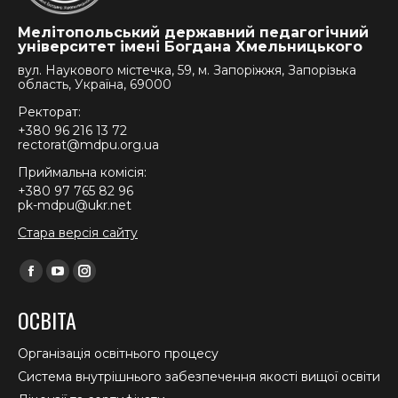
Мелітопольський державний педагогічний
університет імені Богдана Хмельницького
вул. Наукового містечка, 59, м. Запоріжжя, Запорізька
область, Україна, 69000
Ректорат:
+380 96 216 13 72
rectorat@mdpu.org.ua
Приймальна комісія:
+380 97 765 82 96
pk-mdpu@ukr.net
Стара версія сайту
Find us on:
Facebook
YouTube
Instagram
page
page
page
ОСВІТА
opens
opens
opens
in
in
in
Організація освітнього процесу
new
new
new
Система внутрішнього забезпечення якості вищої освіти
window
window
window