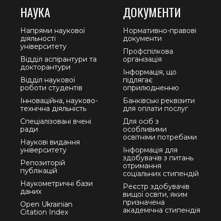
НАУКА
ДОКУМЕНТИ
Напрями наукової
Нормативно-правові
діяльності
документи
університету
Профспілкова
Відділ аспірантури та
організація
докторантури
Інформація, що
Відділ наукової
підлягає
роботи студентів
оприлюдненню
Інноваційна, науково-
Банківські реквізити
технічна діяльність
для оплати послуг
Спеціалізовані вчені
Для осіб з
ради
особливими
освітніми потребами
Наукові видання
університету
Інформація для
здобувачів з питань
Репозиторій
отримання
публікацій
соціальних стипендій
Наукометричні бази
Реєстр здобувачів
даних
вищої освіти, яким
призначена
Open Ukrainian
академічна стипендія
Citation Index