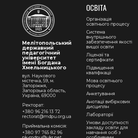
ОСВІТА
Організація
освітнього процесу
Система
внутрішнього
забезпечення якості
Мелітопольський
вищої освіти
державний
педагогічний
Ліцензії та
університет
сертифікати
імені Богдана
Хмельницького
Підвищення
кваліфікації
вул. Наукового
містечка, 59, м.
Мова освітнього
Запоріжжя,
процесу
Запорізька область,
Анкетування
Україна, 69000
Анотації вибіркових
Ректорат:
дисциплін
+380 96 216 13 72
Лабораторії
rectorat@mdpu.org.ua
Умови доступності
Приймальна комісія:
закладу освіти для
+380 97 765 82 96
навчання осіб з
pk-mdpu@ukr.net
особливими