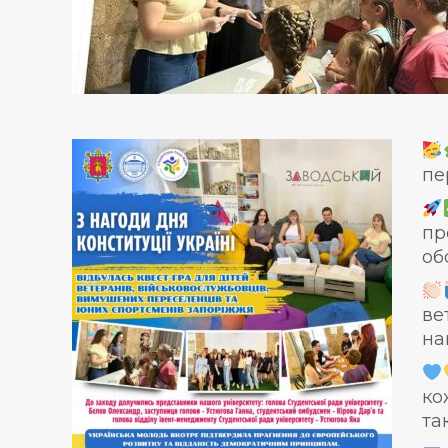
пе
пр
об
ве
на
ко
та