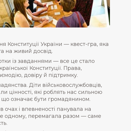
я Конституції України — квест-гра, яка
а на живий досвід.
ртки із завданнями — все це стало
раїнської Конституції. Права,
ємодію, довіру й підтримку.
мадянства. Діти військовослужбовців,
и цінності, які роблять нас сильною
, що означає бути громадянином.
в очах і впевненості панувала на
не одному, перемагала разом — саме
ть.