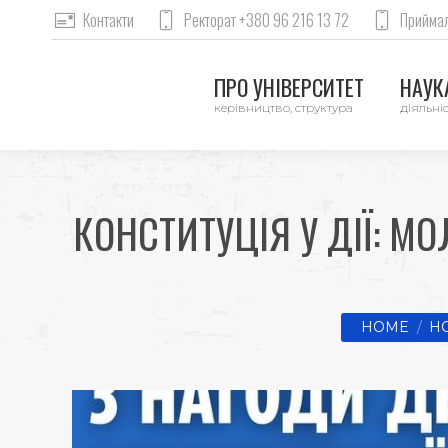
Контакти
Ректорат +380 96 216 13 72
Приймал
ПРО УНІВЕРСИТЕТ
НАУКА
керівництво, структура
діяльніс
КОНСТИТУЦІЯ У ДІЇ: М
You are here
HOME
Н