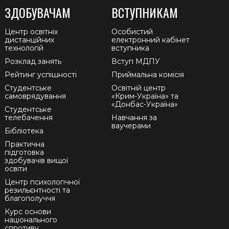
ЗДОБУВАЧАМ
ВСТУПНИКАМ
Центр освітніх
Особистий
дистанційних
електронний кабінет
технологій
вступника
Розклад занять
Вступ МДПУ
Рейтинг успішності
Приймальна комісія
Студентське
Освітній центр
самоврядування
«Крим-Україна» та
«Донбас-Україна»
Студентське
телебачення
Навчання за
ваучерами
Бібліотека
Практична
підготовка
здобувачів вищої
освіти
Центр психологічної
резильєнтності та
благополуччя
Курс основи
національного
спротиву