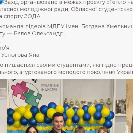
Захід організовано в межах проєкту «Тепло н
ласної молодіжної ради, Обласної студентсько
та спорту ЗОДА.
а команда лідерів МДПУ імені Богдана Хмельниц
ету — Бєлов Олександр,
,
р’я,
 Устюгова Яна.
 пишається своїми студентами, які гідно пред
ьного, згуртованого молодого покоління Украї