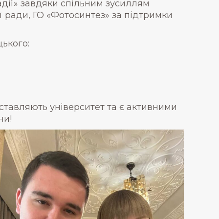
адії» завдяки спільним зусиллям
ї ради, ГО «Фотосинтез» за підтримки
ького:
ставляють університет та є активними
ни!