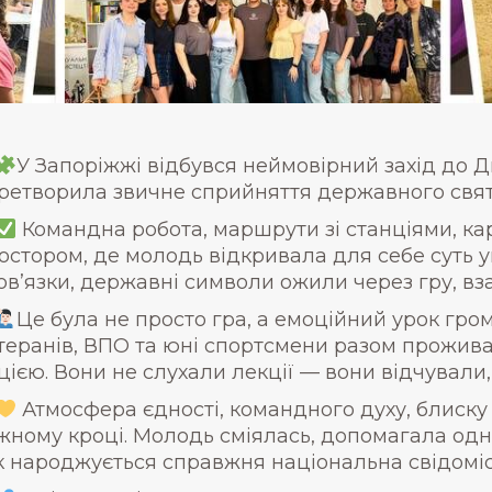
У Запоріжжі відбувся неймовірний захід до Дн
ретворила звичне сприйняття державного свят
Командна робота, маршрути зі станціями, ка
остором, де молодь відкривала для себе суть ук
ов’язки, державні символи ожили через гру, вза
Це була не просто гра, а емоційний урок гро
теранів, ВПО та юні спортсмени разом проживал
цією. Вони не слухали лекції — вони відчували
Атмосфера єдності, командного духу, блиску 
жному кроці. Молодь сміялась, допомагала од
к народжується справжня національна свідоміс