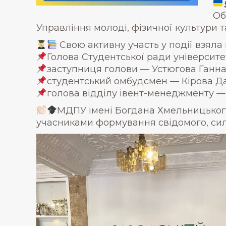
Об
Управління молоді, фізичної культури 
Свою активну участь у події взял
Голова Студентської ради університ
заступниця голови — Устюгова Ганна
студентський омбудсмен — Кірова Да
голова відділу івент-менеджменту —
МДПУ імені Богдана Хмельницького
учасниками формування свідомого, сил