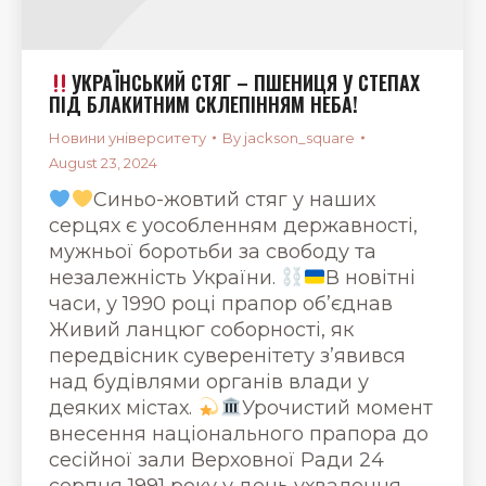
УКРАЇНСЬКИЙ СТЯГ – ПШЕНИЦЯ У СТЕПАХ
ПІД БЛАКИТНИМ СКЛЕПІННЯМ НЕБА!
Новини університету
By
jackson_square
August 23, 2024
Синьо-жовтий стяг у наших
серцях є уособленням державності,
мужньої боротьби за свободу та
незалежність України.
В новітні
часи, у 1990 році прапор об’єднав
Живий ланцюг соборності, як
передвісник суверенітету з’явився
над будівлями органів влади у
деяких містах.
Урочистий момент
внесення національного прапора до
сесійної зали Верховної Ради 24
серпня 1991 року у день ухвалення