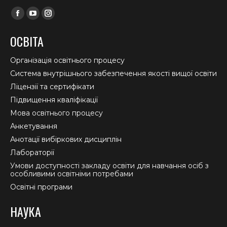
Find us on:
Facebook
YouTube
Instagram
page
page
page
ОСВІТА
opens
opens
opens
in
in
in
Організація освітнього процесу
new
new
new
Система внутрішнього забезпечення якості вищої освіти
window
window
window
Ліцензії та сертифікати
Підвищення кваліфікації
Мова освітнього процесу
Анкетування
Анотації вибіркових дисциплін
Лабораторії
Умови доступності закладу освіти для навчання осіб з
особливими освітніми потребами
Освітні програми
НАУКА