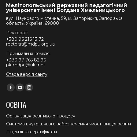
Мелітопольський державний педагогічний
університет імені Богдана Хмельницького
вул. Наукового містечка, 59, м. Запоріжжя, Запорізька
область, Україна, 69000
Ректорат:
+380 96 216 13 72
rectorat@mdpu.org.ua
Приймальна комісія:
+380 97 765 82 96
pk-mdpu@ukr.net
Стара версія сайту
Find us on:
Facebook
YouTube
Instagram
page
page
page
ОСВІТА
opens
opens
opens
in
in
in
Організація освітнього процесу
new
new
new
Система внутрішнього забезпечення якості вищої освіти
window
window
window
Ліцензії та сертифікати