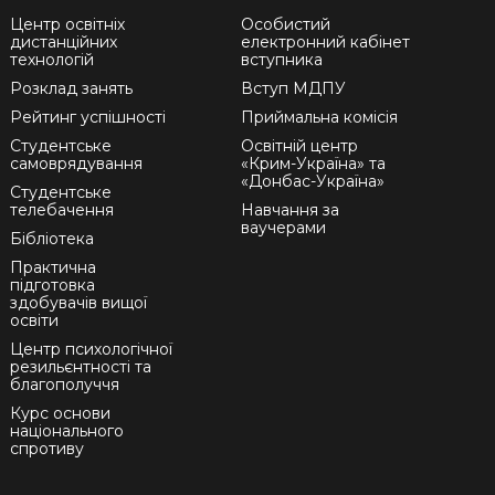
Центр освітніх
Особистий
дистанційних
електронний кабінет
технологій
вступника
Розклад занять
Вступ МДПУ
Рейтинг успішності
Приймальна комісія
Студентське
Освітній центр
самоврядування
«Крим-Україна» та
«Донбас-Україна»
Студентське
телебачення
Навчання за
ваучерами
Бібліотека
Практична
підготовка
здобувачів вищої
освіти
Центр психологічної
резильєнтності та
благополуччя
Курс основи
національного
спротиву