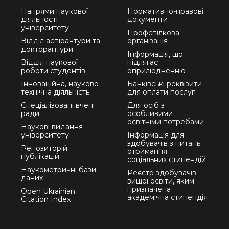
Напрями наукової
Нормативно-правові
діяльності
документи
університету
Профспілкова
Відділ аспірантури та
організація
докторантури
Інформація, що
Відділ наукової
підлягає
роботи студентів
оприлюдненню
Інноваційна, науково-
Банківські реквізити
технічна діяльність
для оплати послуг
Спеціалізовані вчені
Для осіб з
ради
особливими
освітніми потребами
Наукові видання
університету
Інформація для
здобувачів з питань
Репозиторій
отримання
публікацій
соціальних стипендій
Наукометричні бази
Реєстр здобувачів
даних
вищої освіти, яким
призначена
Open Ukrainian
академічна стипендія
Citation Index