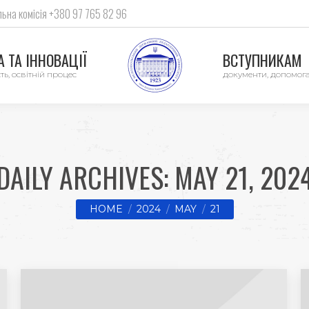
ьна комісія +380 97 765 82 96
 ТА ІННОВАЦІЇ
ВСТУПНИКАМ
ть, освітній процес
документи, допомог
DAILY ARCHIVES:
MAY 21, 202
You are here:
HOME
2024
MAY
21