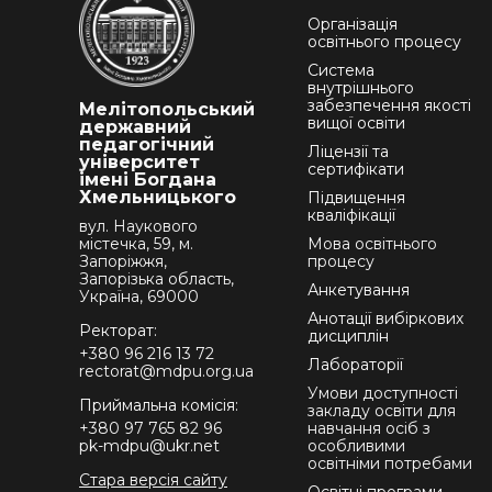
Організація
освітнього процесу
Система
внутрішнього
забезпечення якості
Мелітопольський
вищої освіти
державний
педагогічний
Ліцензії та
університет
сертифікати
імені Богдана
Хмельницького
Підвищення
кваліфікації
вул. Наукового
містечка, 59, м.
Мова освітнього
Запоріжжя,
процесу
Запорізька область,
Анкетування
Україна, 69000
Анотації вибіркових
Ректорат:
дисциплін
+380 96 216 13 72
Лабораторії
rectorat@mdpu.org.ua
Умови доступності
Приймальна комісія:
закладу освіти для
+380 97 765 82 96
навчання осіб з
pk-mdpu@ukr.net
особливими
освітніми потребами
Стара версія сайту