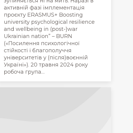
зупиняється ні на мить. Наразі в
активній фазі імплементація
проєкту ERASMUS+ Boosting
university psychological resilience
and wellbeing in (post-)war
Ukrainian nation” – BURN
(«Посилення психологічної
стійкості і благополуччя
університетів у (після)воєнній
Україні»). 20 травня 2024 року
робоча група…