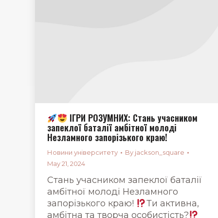
ІГРИ РОЗУМНИХ: Стань учасником
запеклої баталії амбітної молоді
Незламного запорізького краю!
Новини університету
By
jackson_square
May 21, 2024
Стань учасником запеклої баталії
амбітної молоді Незламного
запорізького краю!
Ти активна,
амбітна та творча особистість?