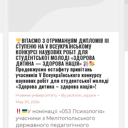
ВІТАЄМО З ОТРИМАННЯМ ДИПЛОМІВ ІІІ
СТУПЕНЮ НА V ВСЕУКРАЇНСЬКОМУ
КОНКУРСІ НАУКОВИХ РОБІТ ДЛЯ
СТУДЕНТСЬКОЇ МОЛОДІ «ЗДОРОВА
ДИТИНА — ЗДОРОВА НАЦІЯ»
Продовжуємо естафету привітань
учасників V Всеукраїнського конкурсу
наукових робіт для студентської молоді
«Здорова дитина – здорова нація»!
Новини університету
By
jackson_square
May 30, 2024
У номінації «053 Психологія»
учасники з Мелітопольського
державного педагогічного