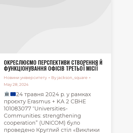
ОКРЕСЛЮЄМО ПЕРСПЕКТИВИ СТВОРЕННЯ Й
ФУНКЦІОНУВАННЯ ОФІСІВ ТРЕТЬОЇ МІСІЇ
Новини університету
By
jackson_square
May 28, 2024
24 травня 2024 р. у рамках
проєкту Erasmus + KA 2 CBHE
101083077 “Universities-
Communities: strengthening
cooperation” (UNICOM) було
проведено Круглий стіл «Виклики