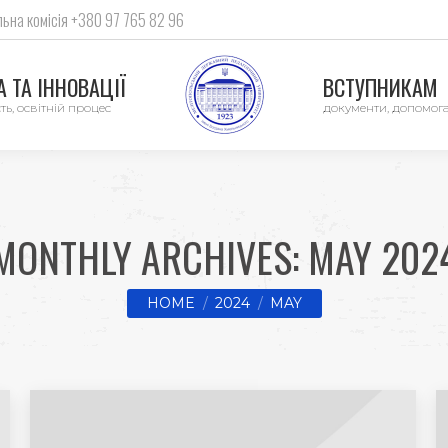
ьна комісія +380 97 765 82 96
 ТА ІННОВАЦІЇ
ВСТУПНИКАМ
ть, освітній процес
документи, допомог
MONTHLY ARCHIVES:
MAY 202
You are here:
HOME
2024
MAY