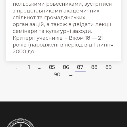
польськими ровесниками, зустрітися
з представниками академичних
спільнот та громадянських
організацій, а також відвідати лекції,
семінари та культурні заходи.
Критерії учасників: – Віком 18 — 21
років (народжені в період від 1 липня
2000 до…
←
1
…
85
86
87
88
89
90
→