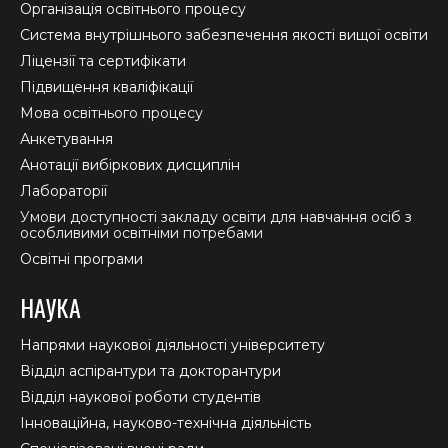
in
in
in
Організація освітнього процесу
new
new
new
Система внутрішнього забезпечення якості вищої освіти
window
window
window
Ліцензії та сертифікати
Підвищення кваліфікації
Мова освітнього процесу
Анкетування
Анотації вибіркових дисциплін
Лабораторії
Умови доступності закладу освіти для навчання осіб з
особливими освітніми потребами
Освітні програми
НАУКА
Напрями наукової діяльності університету
Відділ аспірантури та докторантури
Відділ наукової роботи студентів
Інноваційна, науково-технічна діяльність