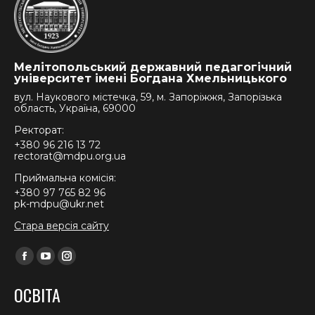
Мелітопольський державний педагогічний
університет імені Богдана Хмельницького
вул. Наукового містечка, 59, м. Запоріжжя, Запорізька
область, Україна, 69000
Ректорат:
+380 96 216 13 72
rectorat@mdpu.org.ua
Приймальна комісія:
+380 97 765 82 96
pk-mdpu@ukr.net
Стара версія сайту
Find us on:
Facebook
YouTube
Instagram
page
page
page
ОСВІТА
opens
opens
opens