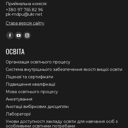
Приймальна комісія:
+380 97 765 82 96
pk-mdpu@ukr.net
Стара версія сайту
Find us on:
Facebook
YouTube
Instagram
page
page
page
ОСВІТА
opens
opens
opens
in
in
in
Організація освітнього процесу
new
new
new
Система внутрішнього забезпечення якості вищої освіти
window
window
window
Ліцензії та сертифікати
Підвищення кваліфікації
Мова освітнього процесу
Анкетування
Анотації вибіркових дисциплін
Лабораторії
Умови доступності закладу освіти для навчання осіб з
особливими освітніми потребами