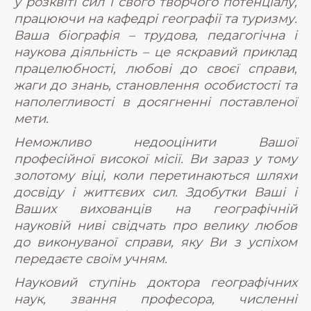
у розквіті сил і свого творчого потенціалу,
працюючи на кафедрі географії та туризму.
Ваша біографія – трудова, педагогічна і
наукова діяльність – це яскравий приклад
працелюбності, любові до своєї справи,
жаги до знань, становлення особистості та
наполегливості в досягненні поставленої
мети.
Неможливо недооцінити Вашої
професійної високої місії. Ви зараз у тому
золотому віці, коли перетинаються шляхи
досвіду і життєвих сил. Здобутки Ваші і
Ваших вихованців на географічній
науковій ниві свідчать про велику любов
до виконуваної справи, яку Ви з успіхом
передаєте своїм учням.
Науковий ступінь доктора географічних
наук, звання професора, численні