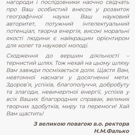
нагороди і послідовники наочно свідчать
про Ваш особистий внесок у розвиток
географічної науки. Ваш науковий
авторитет, потужний інтелектуальний
потенціал, творча енергія, високі моральні
якості людини є найкращим орієнтиром
для колег та наукової молоді.
Сходження до вершин діяльності –
тернистий шлях. Тож нехай на цьому шляху
Вам завжди посміхається доля. Щастя Вам,
невтомної наснаги у досягненні мети.
Здоров’я, успіхів, благополуччя, добробуту
та злагоди, невичерпної енергії, успіхів у
всіх Ваших благородних справах, великих
творчих здобутків, миру та перемоги! Хай
Вам щастить!
З великою повагою в.о. ректора
Н.М.Фалько