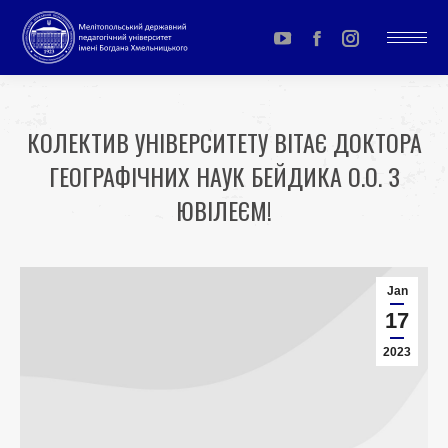
YouTube
Facebook
Instagram
page
page
page
opens
opens
opens
КОЛЕКТИВ УНІВЕРСИТЕТУ ВІТАЄ ДОКТОРА
in
in
in
ГЕОГРАФІЧНИХ НАУК БЕЙДИКА О.О. З
new
new
new
window
window
window
ЮВІЛЕЄМ!
You are here:
Jan
17
2023