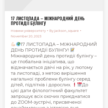
17 ЛИСТОПАДА – МІЖНАРОДНИЙ ДЕНЬ
ПРОТИДІЇ БУЛІНГУ
Новини університету
By
jackson_square
November 20, 2023
17 ЛИСТОПАДА – МІЖНАРОДНИЙ
ДЕНЬ ПРОТИДІЇ БУЛІНГУ!
Міжнародний день протидії булінгу –
це глобальна ініціатива, що
відзначається двічі на рік, у лютому
та листопаді, з метою вирішення
нагальної проблеми булінгу серед
дітей, підлітків і дорослих.
До
цієї дати філологічний факультет
запрошує всіх охочих приєднатися
до ZOOM-зустрічі, присвяченої
ознайомленню з історією дня,