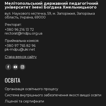
Мелітопольський державний педагогічний
університет імені Богдана Хмельницького
вул. Наукового містечка, 59, м. Запоріжжя, Запорізька
область, Україна, 69000
Ректорат:
+380 96 216 13 72
rectorat@mdpu.org.ua
Приймальна комісія:
+380 97 765 82 96
pk-mdpu@ukr.net
Стара версія сайту
Find us on:
Facebook
YouTube
Instagram
page
page
page
ОСВІТА
opens
opens
opens
in
in
in
Організація освітнього процесу
new
new
new
Система внутрішнього забезпечення якості вищої освіти
window
window
window
Ліцензії та сертифікати