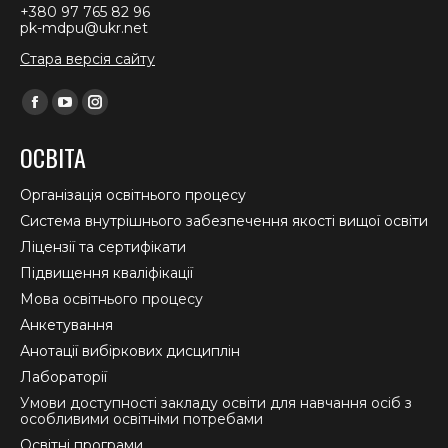
+380 97 765 82 96
pk-mdpu@ukr.net
Стара версія сайту
Find us on:
Facebook
YouTube
Instagram
page
page
page
ОСВІТА
opens
opens
opens
in
in
in
Організація освітнього процесу
new
new
new
Система внутрішнього забезпечення якості вищої освіти
window
window
window
Ліцензії та сертифікати
Підвищення кваліфікації
Мова освітнього процесу
Анкетування
Анотації вибіркових дисциплін
Лабораторії
Умови доступності закладу освіти для навчання осіб з
особливими освітніми потребами
Освітні програми