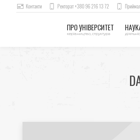
Контакти
Ректорат +380 96 216 13 72
Приймал
ПРО УНІВЕРСИТЕТ
НАУКА
керівництво, структура
діяльніс
DA