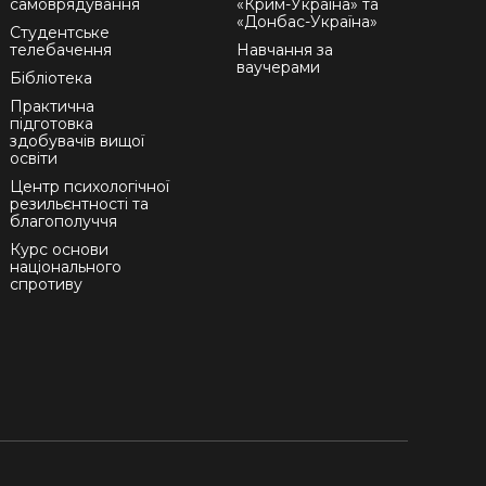
самоврядування
«Крим-Україна» та
«Донбас-Україна»
Студентське
телебачення
Навчання за
ваучерами
Бібліотека
Практична
підготовка
здобувачів вищої
освіти
Центр психологічної
резильєнтності та
благополуччя
Курс основи
національного
спротиву