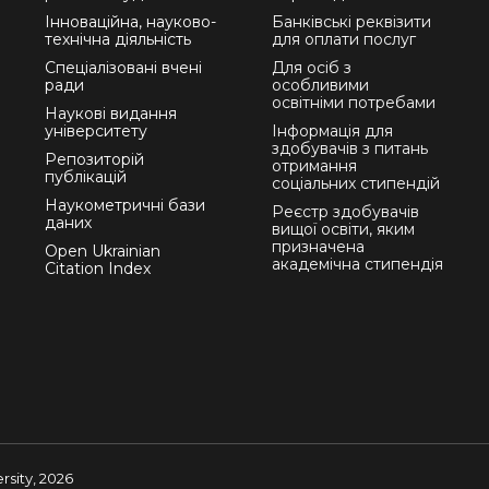
Інноваційна, науково-
Банківські реквізити
технічна діяльність
для оплати послуг
Спеціалізовані вчені
Для осіб з
ради
особливими
освітніми потребами
Наукові видання
університету
Інформація для
здобувачів з питань
Репозиторій
отримання
публікацій
соціальних стипендій
Наукометричні бази
Реєстр здобувачів
даних
вищої освіти, яким
призначена
Open Ukrainian
академічна стипендія
Citation Index
sity, 2026