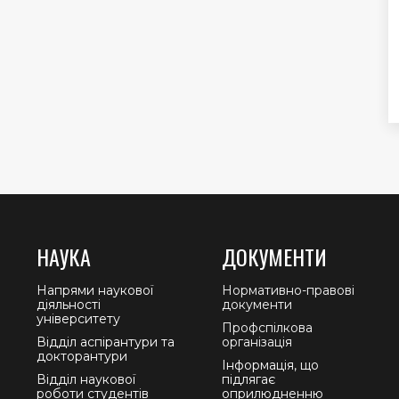
НАУКА
ДОКУМЕНТИ
Напрями наукової
Нормативно-правові
діяльності
документи
університету
Профспілкова
Відділ аспірантури та
організація
докторантури
Інформація, що
Відділ наукової
підлягає
роботи студентів
оприлюдненню