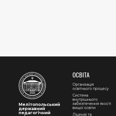
ОСВІТА
Організація
освітнього процесу
Система
внутрішнього
забезпечення якості
Мелітопольський
вищої освіти
державний
педагогічний
Ліцензії та