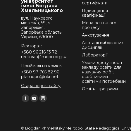
університет
сертифікати
імені Богдана
Хмельницького
Підвищення
кваліфікації
вул. Наукового
містечка, 59, м.
Мова освітнього
Запоріжжя,
процесу
Запорізька область,
Анкетування
Україна, 69000
Анотації вибіркових
Ректорат:
дисциплін
+380 96 216 13 72
Лабораторії
rectorat@mdpu.org.ua
Умови доступності
Приймальна комісія:
закладу освіти для
+380 97 765 82 96
навчання осіб з
pk-mdpu@ukr.net
особливими
освітніми потребами
Стара версія сайту
Освітні програми
Find us on:
Facebook
YouTube
Instagram
page
page
page
opens
opens
opens
in
in
in
© Bogdan Khmelnitsky Melitopol State Pedagogical Univer