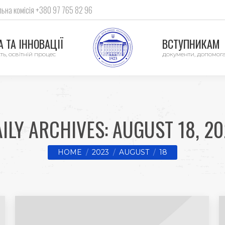
ьна комісія +380 97 765 82 96
 ТА ІННОВАЦІЇ
ВСТУПНИКАМ
ть, освітній процес
документи, допомог
ILY ARCHIVES:
AUGUST 18, 2
You are here:
HOME
2023
AUGUST
18