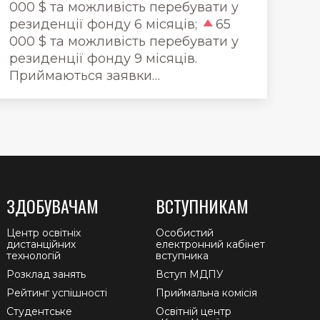
000 $ та можливість перебувати у
резиденції фонду 6 місяців;
65
000 $ та можливість перебувати у
резиденції фонду 9 місяців.
Приймаються заявки…
ЗДОБУВАЧАМ
ВСТУПНИКАМ
Центр освітніх
Особистий
дистанційних
електронний кабінет
технологій
вступника
Розклад занять
Вступ МДПУ
Рейтинг успішності
Приймальна комісія
Студентське
Освітній центр