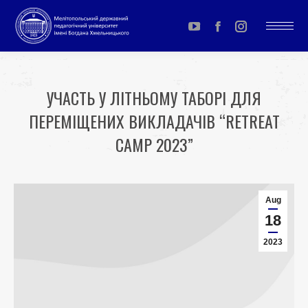
YouTube
Facebook
Instagram
page
page
page
opens
opens
opens
УЧАСТЬ У ЛІТНЬОМУ ТАБОРІ ДЛЯ
in
in
in
ПЕРЕМІЩЕНИХ ВИКЛАДАЧІВ “RETREAT
new
new
new
window
window
window
CAMP 2023”
You are here:
Aug
18
2023