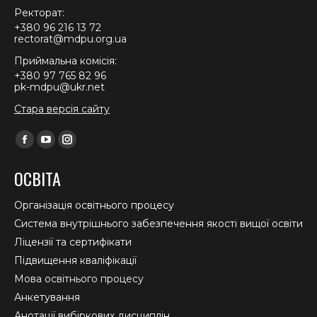
Ректорат:
+380 96 216 13 72
rectorat@mdpu.org.ua
Приймальна комісія:
+380 97 765 82 96
pk-mdpu@ukr.net
Стара версія сайту
Find us on:
Facebook
YouTube
Instagram
page
page
page
ОСВІТА
opens
opens
opens
in
in
in
Організація освітнього процесу
new
new
new
Система внутрішнього забезпечення якості вищої освіти
window
window
window
Ліцензії та сертифікати
Підвищення кваліфікації
Мова освітнього процесу
Анкетування
Анотації вибіркових дисциплін