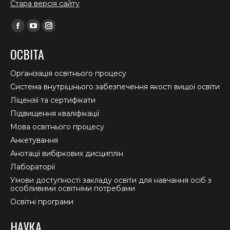
Стара версія сайту
Find us on:
Facebook
YouTube
Instagram
page
page
page
ОСВІТА
opens
opens
opens
in
in
in
Організація освітнього процесу
new
new
new
Система внутрішнього забезпечення якості вищої освіти
window
window
window
Ліцензії та сертифікати
Підвищення кваліфікації
Мова освітнього процесу
Анкетування
Анотації вибіркових дисциплін
Лабораторії
Умови доступності закладу освіти для навчання осіб з
особливими освітніми потребами
Освітні програми
НАУКА