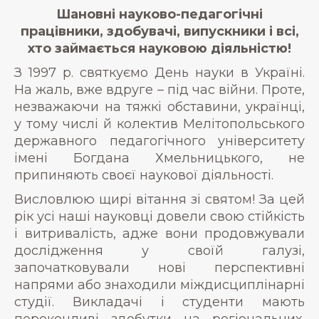
Шановні науково-педагогічні
працівники, здобувачі, випускники і всі,
хто займається науковою діяльністю!
З 1997 р. святкуємо День науки в Україні.
На жаль, вже вдруге – під час війни. Проте,
незважаючи на тяжкі обставини, українці,
у тому числі й колектив Мелітопольського
державного педагогічного університету
імені Богдана Хмельницького, не
припиняють своєї наукової діяльності.
Висловлюю щирі вітання зі святом! За цей
рік усі наші науковці довели свою стійкість
і витривалість, адже вони продовжували
дослідження у своїй галузі,
започатковували нові перспективні
напрями або знаходили міждисциплінарні
студії. Викладачі і студенти мають
переконливі здобутки на регіональних,