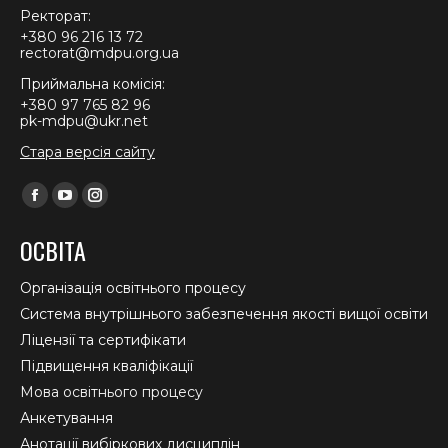
Ректорат:
+380 96 216 13 72
rectorat@mdpu.org.ua
Приймальна комісія:
+380 97 765 82 96
pk-mdpu@ukr.net
Стара версія сайту
Find us on:
Facebook
YouTube
Instagram
page
page
page
ОСВІТА
opens
opens
opens
in
in
in
Організація освітнього процесу
new
new
new
Система внутрішнього забезпечення якості вищої освіти
window
window
window
Ліцензії та сертифікати
Підвищення кваліфікації
Мова освітнього процесу
Анкетування
Анотації вибіркових дисциплін