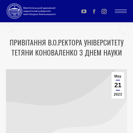
YouTube
Facebook
Instagram
page
page
page
opens
opens
opens
ПРИВІТАННЯ В.О.РЕКТОРА УНІВЕРСИТЕТУ
in
in
in
ТЕТЯНИ КОНОВАЛЕНКО З ДНЕМ НАУКИ
new
new
new
window
window
window
You are here:
May
21
2023