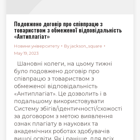
Подовжено договір про співпрацю з
товариством з обмеженої відповідальність
«Антиплагіат»
Новини університету
By
jackson_square
May 19, 2023
Шановні колеги, на цьому тижні
було подовжено договір про
співпрацю з товариством з
обмеженої відповідальність
«Антиплагіат». Це дозволить і в
подальшому використовувати
Систему збігів/ідентичності/схожості
за договором з метою виявлення
ознак плагіату в наукових та
академічних роботах здобувачів
вищої освіти. Як і раніше, для всіх