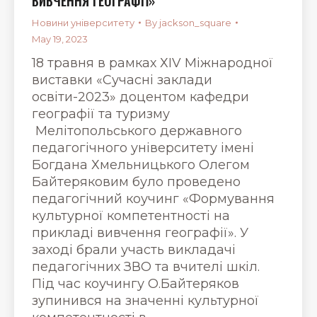
ВИВЧЕННЯ ГЕОГРАФІЇ»
Новини університету
By
jackson_square
May 19, 2023
18 травня в рамках ХIV Міжнародної
виставки «Сучасні заклади
освіти-2023» доцентом кафедри
географії та туризму
Мелітопольського державного
педагогічного університету імені
Богдана Хмельницького Олегом
Байтеряковим було проведено
педагогічний коучинг «Формування
культурної компетентності на
прикладі вивчення географії». У
заході брали участь викладачі
педагогічних ЗВО та вчителі шкіл.
Під час коучингу О.Байтеряков
зупинився на значенні культурної