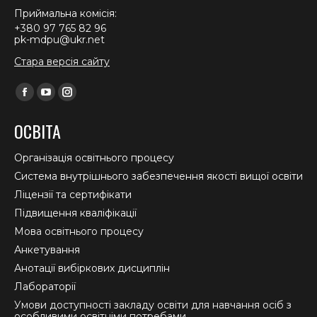
Приймальна комісія:
+380 97 765 82 96
pk-mdpu@ukr.net
Стара версія сайту
Find us on:
Facebook
YouTube
Instagram
page
page
page
ОСВІТА
opens
opens
opens
in
in
in
Організація освітнього процесу
new
new
new
Система внутрішнього забезпечення якості вищої освіти
window
window
window
Ліцензії та сертифікати
Підвищення кваліфікації
Мова освітнього процесу
Анкетування
Анотації вибіркових дисциплін
Лабораторії
Умови доступності закладу освіти для навчання осіб з
особливими освітніми потребами