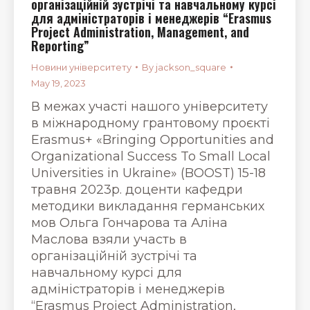
організаційній зустрічі та навчальному курсі
для адміністраторів і менеджерів “Erasmus
Project Administration, Management, and
Reporting”
Новини університету
By
jackson_square
May 19, 2023
В межах участі нашого університету
в міжнародному грантовому проєкті
Erasmus+ «Bringing Opportunities and
Organizational Success To Small Local
Universities in Ukraine» (BOOST) 15-18
травня 2023р. доценти кафедри
методики викладання германських
мов Ольга Гончарова та Аліна
Маслова взяли участь в
організаційній зустрічі та
навчальному курсі для
адміністраторів і менеджерів
“Erasmus Project Administration,