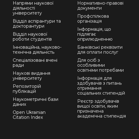
Напрями наукової
Нормативно-правові
діяльності
документи
університету
Профспілкова
Відділ аспірантури та
організація
докторантури
Інформація, що
Відділ наукової
підлягає
роботи студентів
оприлюдненню
Інноваційна, науково-
Банківські реквізити
технічна діяльність
для оплати послуг
Спеціалізовані вчені
Для осіб з
ради
особливими
освітніми потребами
Наукові видання
університету
Інформація для
здобувачів з питань
Репозиторій
отримання
публікацій
соціальних стипендій
Наукометричні бази
Реєстр здобувачів
даних
вищої освіти, яким
призначена
Open Ukrainian
академічна стипендія
Citation Index