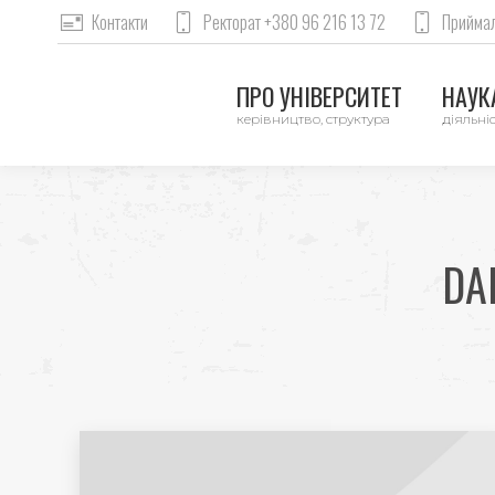
Контакти
Ректорат +380 96 216 13 72
Приймал
ПРО УНІВЕРСИТЕТ
НАУКА
керівництво, структура
діяльніс
DA