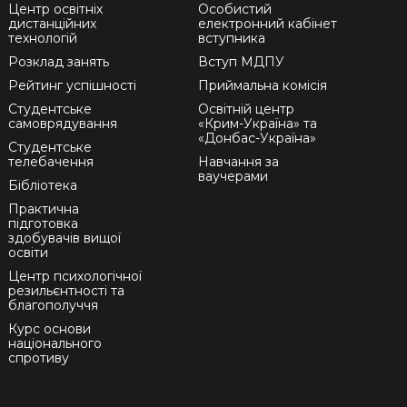
Центр освітніх
Особистий
дистанційних
електронний кабінет
технологій
вступника
Розклад занять
Вступ МДПУ
Рейтинг успішності
Приймальна комісія
Студентське
Освітній центр
самоврядування
«Крим-Україна» та
«Донбас-Україна»
Студентське
телебачення
Навчання за
ваучерами
Бібліотека
Практична
підготовка
здобувачів вищої
освіти
Центр психологічної
резильєнтності та
благополуччя
Курс основи
національного
спротиву