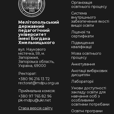
Організація
освітнього процесу
Система
внутрішнього
забезпечення якості
Мелітопольський
вищої освіти
державний
педагогічний
Ліцензії та
університет
сертифікати
імені Богдана
Хмельницького
Підвищення
кваліфікації
вул. Наукового
містечка, 59, м.
Мова освітнього
Запоріжжя,
процесу
Запорізька область,
Анкетування
Україна, 69000
Анотації вибіркових
Ректорат:
дисциплін
+380 96 216 13 72
Лабораторії
rectorat@mdpu.org.ua
Умови доступності
Приймальна комісія:
закладу освіти для
+380 97 765 82 96
навчання осіб з
pk-mdpu@ukr.net
особливими
освітніми потребами
Стара версія сайту
Освітні програми