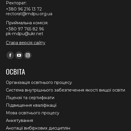
Ректорат:
+380 96 216 13 72
rectorat@mdpu.org.ua
Приймальна комісія:
+380 97 765 82 96
pk-mdpu@ukr.net
Стара версія сайту
Find us on:
Facebook
YouTube
Instagram
page
page
page
ОСВІТА
opens
opens
opens
in
in
in
Організація освітнього процесу
new
new
new
Система внутрішнього забезпечення якості вищої освіти
window
window
window
Ліцензії та сертифікати
Підвищення кваліфікації
Мова освітнього процесу
Анкетування
Анотації вибіркових дисциплін